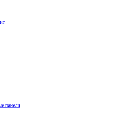
лит
ые панели