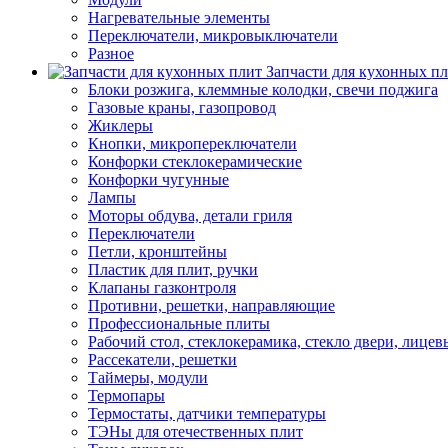
Нагревательные элементы
Переключатели, микровыключатели
Разное
Запчасти для кухонных п
Блоки розжига, клеммные колодки, свечи поджига
Газовые краны, газопровод
Жиклеры
Кнопки, микропереключатели
Конфорки стеклокерамические
Конфорки чугунные
Лампы
Моторы обдува, детали гриля
Переключатели
Петли, кронштейны
Пластик для плит, ручки
Клапаны газконтроля
Противни, решетки, направляющие
Профессиональные плиты
Рабочий стол, стеклокерамика, стекло двери, лицев
Рассекатели, решетки
Таймеры, модули
Термопары
Термостаты, датчики температуры
ТЭНы для отечественных плит