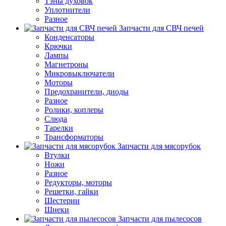
Тэны духовок
Уплотнители
Разное
Запчасти для СВЧ печей
Конденсаторы
Крючки
Лампы
Магнетроны
Микровыключатели
Моторы
Предохранители, диоды
Разное
Ролики, коплеры
Слюда
Тарелки
Трансформаторы
Запчасти для мясорубок
Втулки
Ножи
Разное
Редукторы, моторы
Решетки, гайки
Шестерни
Шнеки
Запчасти для пылесосов