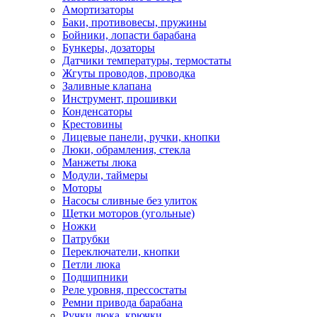
Амортизаторы
Баки, противовесы, пружины
Бойники, лопасти барабана
Бункеры, дозаторы
Датчики температуры, термостаты
Жгуты проводов, проводка
Заливные клапана
Инструмент, прошивки
Конденсаторы
Крестовины
Лицевые панели, ручки, кнопки
Люки, обрамления, стекла
Манжеты люка
Модули, таймеры
Моторы
Насосы сливные без улиток
Щетки моторов (угольные)
Ножки
Патрубки
Переключатели, кнопки
Петли люка
Подшипники
Реле уровня, прессостаты
Ремни привода барабана
Ручки люка, крючки