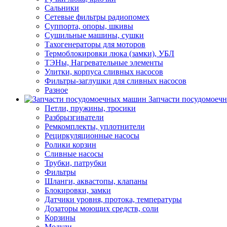
Сальники
Сетевые фильтры радиопомех
Суппорта, опоры, шкивы
Сушильные машины, сушки
Тахогенераторы для моторов
Термоблокировки люка (замки), УБЛ
ТЭНы, Нагревательные элементы
Улитки, корпуса сливных насосов
Фильтры-заглушки для сливных насосов
Разное
Запчасти посудомоеч
Петли, пружины, тросики
Разбрызгиватели
Ремкомплекты, уплотнители
Рециркуляционные насосы
Ролики корзин
Сливные насосы
Трубки, патрубки
Фильтры
Шланги, аквастопы, клапаны
Блокировки, замки
Датчики уровня, протока, температуры
Дозаторы моющих средств, соли
Корзины
Модули