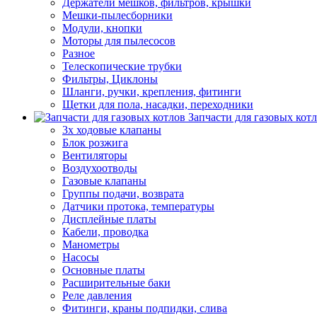
Держатели мешков, фильтров, крышки
Мешки-пылесборники
Модули, кнопки
Моторы для пылесосов
Разное
Телескопические трубки
Фильтры, Циклоны
Шланги, ручки, крепления, фитинги
Щетки для пола, насадки, переходники
Запчасти для газовых кот
3х ходовые клапаны
Блок розжига
Вентиляторы
Воздухоотводы
Газовые клапаны
Группы подачи, возврата
Датчики протока, температуры
Дисплейные платы
Кабели, проводка
Манометры
Насосы
Основные платы
Расширительные баки
Реле давления
Фитинги, краны подпидки, слива