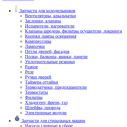
Запчасти для холодильников
Вентиляторы, крыльчатки
Заслонки, клапана
Испарители, нагреватели
Клапаны шредера, фильтры осушители, локринги
Кнопки лампы освещения
Компрессоры
Лампочки
Петли дверей, фасадов
Полки, балконы, ящики, панели
Уплотнительные резинки
Разное
Реле
Ручки дверей
Таймера оттайки
Термодатчики, предохранители
Термостаты
Фильтры
Хладогент, фреон, газ
Шлейфы, провода
Электронные модули
Запчасти для стиральных машин
Насосы сливные в сборе