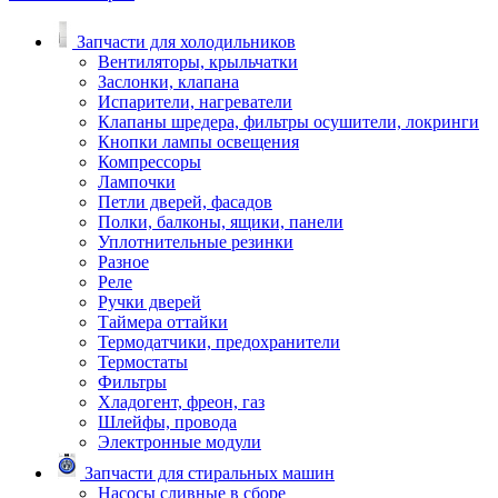
Запчасти для холодильников
Вентиляторы, крыльчатки
Заслонки, клапана
Испарители, нагреватели
Клапаны шредера, фильтры осушители, локринги
Кнопки лампы освещения
Компрессоры
Лампочки
Петли дверей, фасадов
Полки, балконы, ящики, панели
Уплотнительные резинки
Разное
Реле
Ручки дверей
Таймера оттайки
Термодатчики, предохранители
Термостаты
Фильтры
Хладогент, фреон, газ
Шлейфы, провода
Электронные модули
Запчасти для стиральных машин
Насосы сливные в сборе