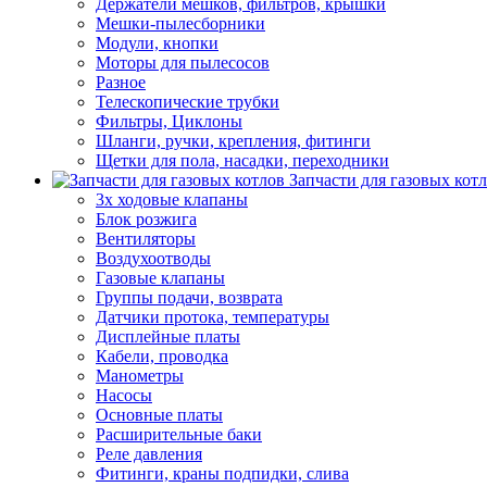
Держатели мешков, фильтров, крышки
Мешки-пылесборники
Модули, кнопки
Моторы для пылесосов
Разное
Телескопические трубки
Фильтры, Циклоны
Шланги, ручки, крепления, фитинги
Щетки для пола, насадки, переходники
Запчасти для газовых кот
3х ходовые клапаны
Блок розжига
Вентиляторы
Воздухоотводы
Газовые клапаны
Группы подачи, возврата
Датчики протока, температуры
Дисплейные платы
Кабели, проводка
Манометры
Насосы
Основные платы
Расширительные баки
Реле давления
Фитинги, краны подпидки, слива