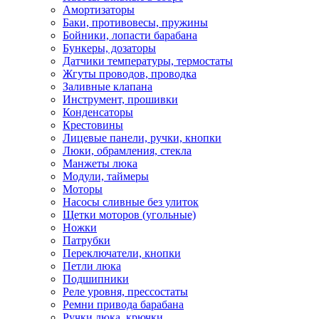
Амортизаторы
Баки, противовесы, пружины
Бойники, лопасти барабана
Бункеры, дозаторы
Датчики температуры, термостаты
Жгуты проводов, проводка
Заливные клапана
Инструмент, прошивки
Конденсаторы
Крестовины
Лицевые панели, ручки, кнопки
Люки, обрамления, стекла
Манжеты люка
Модули, таймеры
Моторы
Насосы сливные без улиток
Щетки моторов (угольные)
Ножки
Патрубки
Переключатели, кнопки
Петли люка
Подшипники
Реле уровня, прессостаты
Ремни привода барабана
Ручки люка, крючки