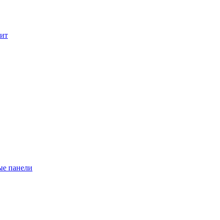
лит
ые панели