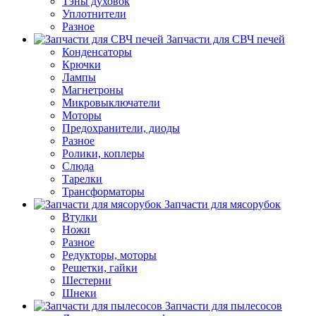
Тэны духовок
Уплотнители
Разное
Запчасти для СВЧ печей
Конденсаторы
Крючки
Лампы
Магнетроны
Микровыключатели
Моторы
Предохранители, диоды
Разное
Ролики, коплеры
Слюда
Тарелки
Трансформаторы
Запчасти для мясорубок
Втулки
Ножи
Разное
Редукторы, моторы
Решетки, гайки
Шестерни
Шнеки
Запчасти для пылесосов