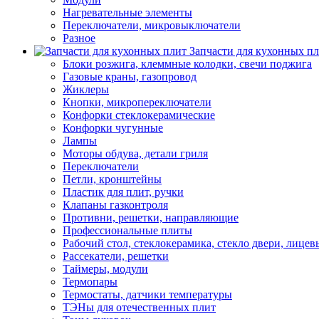
Нагревательные элементы
Переключатели, микровыключатели
Разное
Запчасти для кухонных п
Блоки розжига, клеммные колодки, свечи поджига
Газовые краны, газопровод
Жиклеры
Кнопки, микропереключатели
Конфорки стеклокерамические
Конфорки чугунные
Лампы
Моторы обдува, детали гриля
Переключатели
Петли, кронштейны
Пластик для плит, ручки
Клапаны газконтроля
Противни, решетки, направляющие
Профессиональные плиты
Рабочий стол, стеклокерамика, стекло двери, лицев
Рассекатели, решетки
Таймеры, модули
Термопары
Термостаты, датчики температуры
ТЭНы для отечественных плит