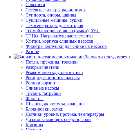
Сальники
Сетевые фильтры радиопомех
Суппорта, опоры, шкивы
Сушильные машины, сушки
Тахогенераторы для моторов
Термоблокировки люка (замки), УБЛ
ТЭНы, Нагревательные элементы
Улитки, корпуса сливных насосов
Фильтры-заглушки для сливных насосов
Разное
Запчасти посудомоеч
Петли, пружины, тросики
Разбрызгиватели
Ремкомплекты, уплотнители
Рециркуляционные насосы
Ролики корзин
Сливные насосы
Трубки, патрубки
Фильтры
Шланги, аквастопы, клапаны
Блокировки, замки
Датчики уровня, протока, температуры
Дозаторы моющих средств, соли
Корзины
Модули