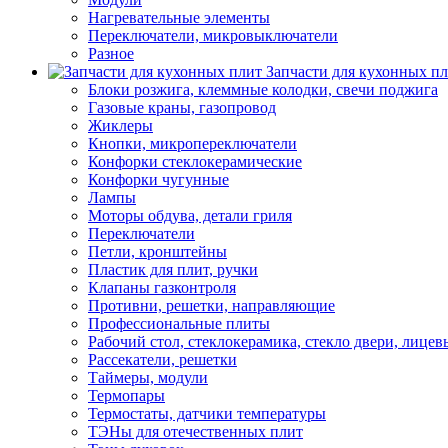
Нагревательные элементы
Переключатели, микровыключатели
Разное
Запчасти для кухонных п
Блоки розжига, клеммные колодки, свечи поджига
Газовые краны, газопровод
Жиклеры
Кнопки, микропереключатели
Конфорки стеклокерамические
Конфорки чугунные
Лампы
Моторы обдува, детали гриля
Переключатели
Петли, кронштейны
Пластик для плит, ручки
Клапаны газконтроля
Противни, решетки, направляющие
Профессиональные плиты
Рабочий стол, стеклокерамика, стекло двери, лицев
Рассекатели, решетки
Таймеры, модули
Термопары
Термостаты, датчики температуры
ТЭНы для отечественных плит