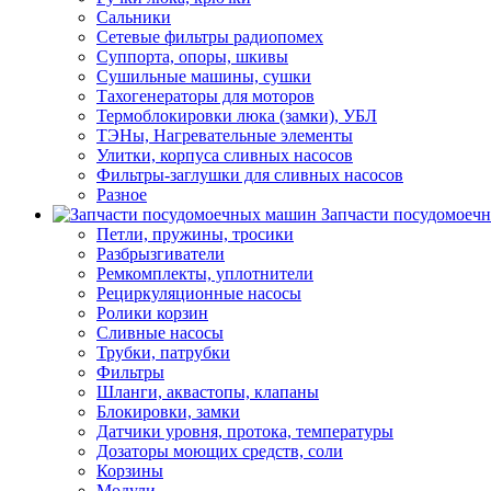
Сальники
Сетевые фильтры радиопомех
Суппорта, опоры, шкивы
Сушильные машины, сушки
Тахогенераторы для моторов
Термоблокировки люка (замки), УБЛ
ТЭНы, Нагревательные элементы
Улитки, корпуса сливных насосов
Фильтры-заглушки для сливных насосов
Разное
Запчасти посудомоеч
Петли, пружины, тросики
Разбрызгиватели
Ремкомплекты, уплотнители
Рециркуляционные насосы
Ролики корзин
Сливные насосы
Трубки, патрубки
Фильтры
Шланги, аквастопы, клапаны
Блокировки, замки
Датчики уровня, протока, температуры
Дозаторы моющих средств, соли
Корзины
Модули