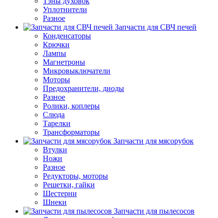
Тэны духовок
Уплотнители
Разное
Запчасти для СВЧ печей
Конденсаторы
Крючки
Лампы
Магнетроны
Микровыключатели
Моторы
Предохранители, диоды
Разное
Ролики, коплеры
Слюда
Тарелки
Трансформаторы
Запчасти для мясорубок
Втулки
Ножи
Разное
Редукторы, моторы
Решетки, гайки
Шестерни
Шнеки
Запчасти для пылесосов