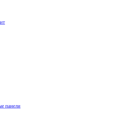
лит
ые панели