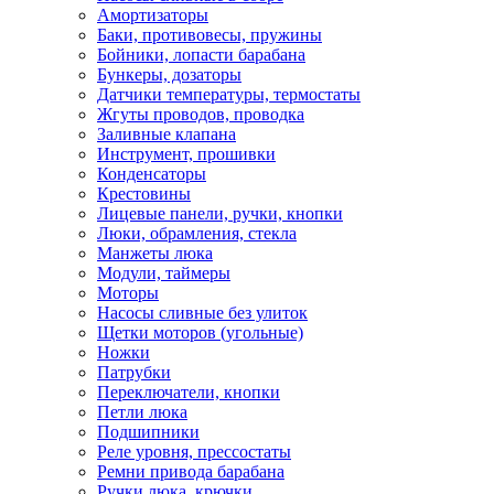
Амортизаторы
Баки, противовесы, пружины
Бойники, лопасти барабана
Бункеры, дозаторы
Датчики температуры, термостаты
Жгуты проводов, проводка
Заливные клапана
Инструмент, прошивки
Конденсаторы
Крестовины
Лицевые панели, ручки, кнопки
Люки, обрамления, стекла
Манжеты люка
Модули, таймеры
Моторы
Насосы сливные без улиток
Щетки моторов (угольные)
Ножки
Патрубки
Переключатели, кнопки
Петли люка
Подшипники
Реле уровня, прессостаты
Ремни привода барабана
Ручки люка, крючки