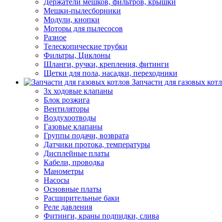
Держатели мешков, фильтров, крышки
Мешки-пылесборники
Модули, кнопки
Моторы для пылесосов
Разное
Телескопические трубки
Фильтры, Циклоны
Шланги, ручки, крепления, фитинги
Щетки для пола, насадки, переходники
Запчасти для газовых кот
3х ходовые клапаны
Блок розжига
Вентиляторы
Воздухоотводы
Газовые клапаны
Группы подачи, возврата
Датчики протока, температуры
Дисплейные платы
Кабели, проводка
Манометры
Насосы
Основные платы
Расширительные баки
Реле давления
Фитинги, краны подпидки, слива