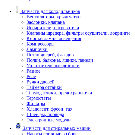
Запчасти для холодильников
Вентиляторы, крыльчатки
Заслонки, клапана
Испарители, нагреватели
Клапаны шредера, фильтры осушители, локринги
Кнопки лампы освещения
Компрессоры
Лампочки
Петли дверей, фасадов
Полки, балконы, ящики, панели
Уплотнительные резинки
Разное
Реле
Ручки дверей
Таймера оттайки
Термодатчики, предохранители
Термостаты
Фильтры
Хладогент, фреон, газ
Шлейфы, провода
Электронные модули
Запчасти для стиральных машин
Насосы сливные в сборе