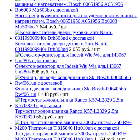
Насос рециркуляционный для посудомоечной машины с
нагревателем. Bosch-00651956 A651956 Bo6003
Mtr503bo
7 644 руб.
/ шт
Комплект петель двери духовки 2шт Nardi-
031199009940r Drh303nd
2 055 руб.
/ шт
Селектор-резистор для Indesit Wiu,Wia для.143067
Un280s
898 руб.
/ шт
Фильтр для воды холодильника Skl Bosch-00640565
Rwf061un
1 448 руб.
/ шт
Термостат холодильника Ranco K57-L2829 2,5m
K57l2829
662 руб.
/ шт
Тэн для стиральной машины 3000w прям.L 250 R9+
M200 Thermowatt T.815840 Htr010un
1 164 руб.
/ шт