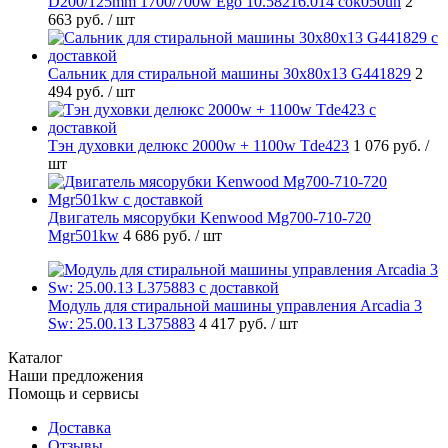
D200/125mm 1700/700w Ego 10.58216.014 cok050un
2
663 руб.
/ шт
Cальник для стиральной машины 30x80x13 G441829
2
494 руб.
/ шт
Тэн духовки делюкс 2000w + 1100w Tde423
1 076 руб.
/
шт
Двигатель мясорубки Kenwood Mg700-710-720
Mgr501kw
4 686 руб.
/ шт
Модуль для стиральной машины управления Arcadia 3
Sw: 25.00.13 L375883
4 417 руб.
/ шт
Каталог
Наши предложения
Помощь и сервисы
Доставка
Отзывы