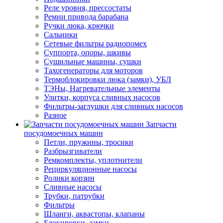
Реле уровня, прессостаты
Ремни привода барабана
Ручки люка, крючки
Сальники
Сетевые фильтры радиопомех
Суппорта, опоры, шкивы
Сушильные машины, сушки
Тахогенераторы для моторов
Термоблокировки люка (замки), УБЛ
ТЭНы, Нагревательные элементы
Улитки, корпуса сливных насосов
Фильтры-заглушки для сливных насосов
Разное
Запчасти
посудомоечных машин
Петли, пружины, тросики
Разбрызгиватели
Ремкомплекты, уплотнители
Рециркуляционные насосы
Ролики корзин
Сливные насосы
Трубки, патрубки
Фильтры
Шланги, аквастопы, клапаны
Блокировки, замки