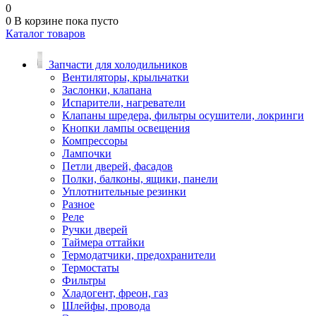
0
0
В корзине
пока пусто
Каталог товаров
Запчасти для холодильников
Вентиляторы, крыльчатки
Заслонки, клапана
Испарители, нагреватели
Клапаны шредера, фильтры осушители, локринги
Кнопки лампы освещения
Компрессоры
Лампочки
Петли дверей, фасадов
Полки, балконы, ящики, панели
Уплотнительные резинки
Разное
Реле
Ручки дверей
Таймера оттайки
Термодатчики, предохранители
Термостаты
Фильтры
Хладогент, фреон, газ
Шлейфы, провода