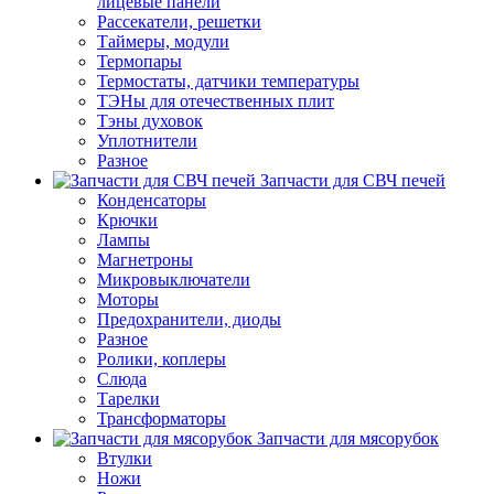
лицевые панели
Рассекатели, решетки
Таймеры, модули
Термопары
Термостаты, датчики температуры
ТЭНы для отечественных плит
Тэны духовок
Уплотнители
Разное
Запчасти для СВЧ печей
Конденсаторы
Крючки
Лампы
Магнетроны
Микровыключатели
Моторы
Предохранители, диоды
Разное
Ролики, коплеры
Слюда
Тарелки
Трансформаторы
Запчасти для мясорубок
Втулки
Ножи