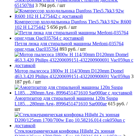
65150784
3 794 руб.
/ шт
Компрессор холодильника Danfoss Tles5.7kk3 92w R600
102 H L275442
5 656 руб.
/ шт
Петля люка для стиральной машины Merloni-035764
ориг.упак Oac035764
893 руб.
/ шт
Мотор пылесоса 1800w H 114/30mm D120mm Domel
463.3.420 Philips 432200699151-432200900691 Vac059un
3
187 руб.
/ шт
Амортизатор для стиральной машины 120n Suspa
L185…280mm Aeg- 8996451471610 Sar000ae
615 руб.
/
шт
Стеклокерамическая конфорка Hilight 2х зонная