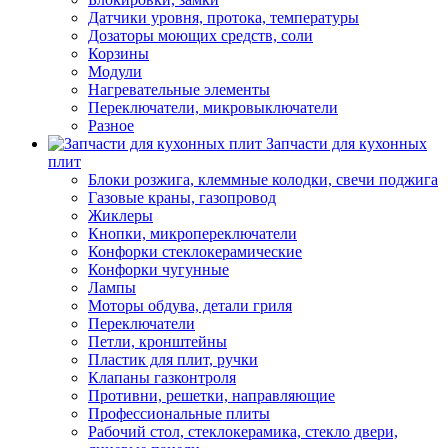
Датчики уровня, протока, температуры
Дозаторы моющих средств, соли
Корзины
Модули
Нагревательные элементы
Переключатели, микровыключатели
Разное
Запчасти для кухонных
плит
Блоки розжига, клеммные колодки, свечи поджига
Газовые краны, газопровод
Жиклеры
Кнопки, микропереключатели
Конфорки стеклокерамические
Конфорки чугунные
Лампы
Моторы обдува, детали гриля
Переключатели
Петли, кронштейны
Пластик для плит, ручки
Клапаны газконтроля
Противни, решетки, направляющие
Профессиональные плиты
Рабочий стол, стеклокерамика, стекло двери,