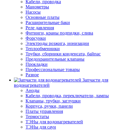
Кабели, проводка
Манометры
Насосы
Основные платы
Расширительные баки
Реле давления
Фитинги, краны подпидки, слива
Форсунки
Электроды розжига, ионизации
Теплообменники
Трубки, сборники конденсата, байпас
Предохранительные клапаны
Прокладки
Профессиональные товары
Разное
Запчасти для
водонагревателей
Аноды
Кабели, проводка, переключатели, лампы
Клапаны, трубки, заглушки
Корпуса, ручки, панели
Платы управления
Термостаты
ТЭНы для водонагревателей
ТЭНы для саун