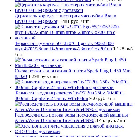
Держатель корпуса + шестерня мясорубки Braun
Br7001044 Mgr902br
1 481 руб.
/ шт
Термостат духовки 50°-320°C Ego 55.19062.800
щуп-870/226mm D-3mm шток-23mm Cok201un
1 128 руб.
/ шт
Свеча розжига для газовой плиты Spark Plug L 450 Mm
83020
1 298 руб.
/ шт
Термостат водонагревателя Trs/77 20a 250v. 70-90°C.
300mm. Capillare:275mm. Wth404un
956 руб.
/ шт
Распределитель потока воды посудомоечной машины
Altern.Water Distributor Bosch A644996
3 463 руб.
/ шт
Электронная плата управления с платой дисплея.