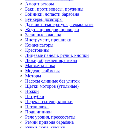
Амортизаторы
Баки, противовесы, пружины
Бойники, лопасти барабана
Бункеры, дозаторы
Датчики температуры, термостаты
Жгуты проводов, проводка
Заливные клапана
Инструмент, прошивки
Конденсаторы
Крестовины
Лицевые панели, ручки, кнопки
Люки, обрамления, стекла
Манжеты люка
Модули, таймеры
Моторы
Насосы сливные без улиток
Щетки моторов (угольные)
Ножки
Патрубки
Переключатели, кнопки
Петли люка
Подшипники
Реле уровня, прессостаты
Ремни привода барабана
Ручки люка, крючки