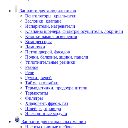
Запчасти для холодильников
Вентиляторы, крыльчатки
Заслонки, клапана
Испарители, нагреватели
Клапаны шредера, фильтры осушители, локринги
Кнопки лампы освещения
Компрессоры
Лампочки
Петли дверей, фасадов
Полки, балконы, ящики, панели
Уплотнительные резинки
Разное
Реле
Ручки дверей
Таймера оттайки
Термодатчики, предохранители
Термостаты
Фильтры
Хладогент, фреон, газ
Шлейфы, провода
Электронные модули
Запчасти для стиральных машин
Насосы сливные в сборе