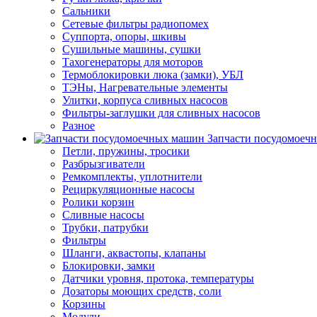
Сальники
Сетевые фильтры радиопомех
Суппорта, опоры, шкивы
Сушильные машины, сушки
Тахогенераторы для моторов
Термоблокировки люка (замки), УБЛ
ТЭНы, Нагревательные элементы
Улитки, корпуса сливных насосов
Фильтры-заглушки для сливных насосов
Разное
Запчасти посудомоеч
Петли, пружины, тросики
Разбрызгиватели
Ремкомплекты, уплотнители
Рециркуляционные насосы
Ролики корзин
Сливные насосы
Трубки, патрубки
Фильтры
Шланги, аквастопы, клапаны
Блокировки, замки
Датчики уровня, протока, температуры
Дозаторы моющих средств, соли
Корзины
Модули