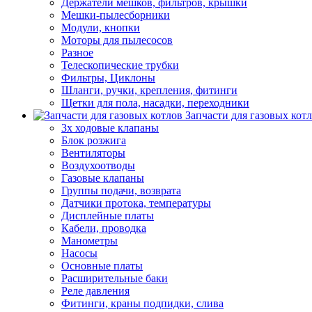
Держатели мешков, фильтров, крышки
Мешки-пылесборники
Модули, кнопки
Моторы для пылесосов
Разное
Телескопические трубки
Фильтры, Циклоны
Шланги, ручки, крепления, фитинги
Щетки для пола, насадки, переходники
Запчасти для газовых кот
3х ходовые клапаны
Блок розжига
Вентиляторы
Воздухоотводы
Газовые клапаны
Группы подачи, возврата
Датчики протока, температуры
Дисплейные платы
Кабели, проводка
Манометры
Насосы
Основные платы
Расширительные баки
Реле давления
Фитинги, краны подпидки, слива