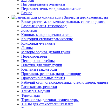
Нагревательные элементы
Переключатели, микровыключатели
Разное
Запчасти для кухонных п
Блоки розжига, клеммные колодки, свечи поджига
Газовые краны, газопровод
Жиклеры
Кнопки, микропереключатели
Конфорки стеклокерамические
Конфорки чугунные
Лампы
Моторы обдува, детали гриля
Переключатели
Петли, кронштейны
Пластик для плит, ручки
Клапаны газконтроля
Противни, решетки, направляющие
Профессиональные плиты
Рабочий стол, стеклокерамика, стекло двери, лицев
Рассекатели, решетки
Таймеры, модули
Термопары
Термостаты, датчики температуры
ТЭНы для отечественных плит