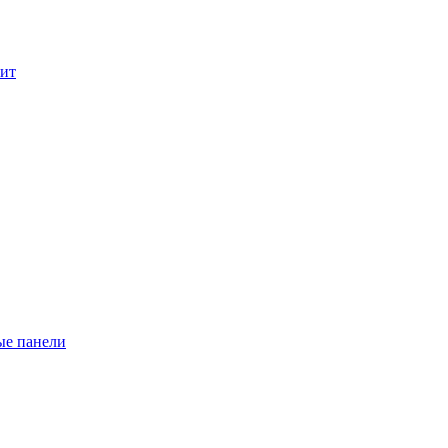
лит
ые панели