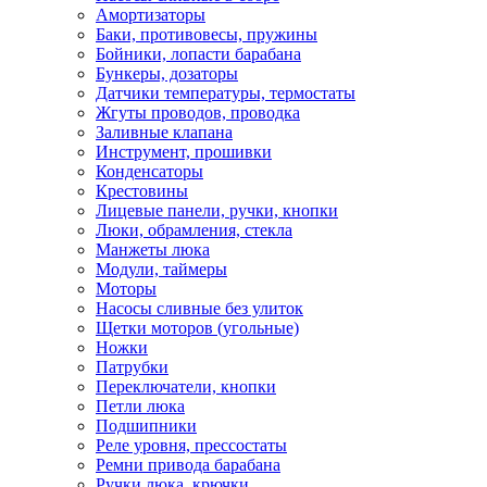
Амортизаторы
Баки, противовесы, пружины
Бойники, лопасти барабана
Бункеры, дозаторы
Датчики температуры, термостаты
Жгуты проводов, проводка
Заливные клапана
Инструмент, прошивки
Конденсаторы
Крестовины
Лицевые панели, ручки, кнопки
Люки, обрамления, стекла
Манжеты люка
Модули, таймеры
Моторы
Насосы сливные без улиток
Щетки моторов (угольные)
Ножки
Патрубки
Переключатели, кнопки
Петли люка
Подшипники
Реле уровня, прессостаты
Ремни привода барабана
Ручки люка, крючки