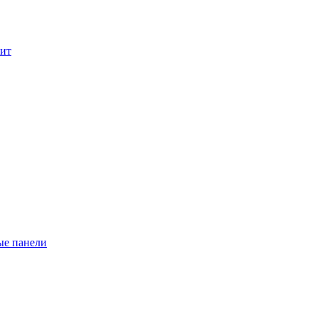
лит
ые панели