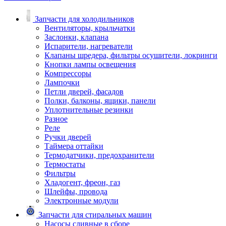
Запчасти для холодильников
Вентиляторы, крыльчатки
Заслонки, клапана
Испарители, нагреватели
Клапаны шредера, фильтры осушители, локринги
Кнопки лампы освещения
Компрессоры
Лампочки
Петли дверей, фасадов
Полки, балконы, ящики, панели
Уплотнительные резинки
Разное
Реле
Ручки дверей
Таймера оттайки
Термодатчики, предохранители
Термостаты
Фильтры
Хладогент, фреон, газ
Шлейфы, провода
Электронные модули
Запчасти для стиральных машин
Насосы сливные в сборе