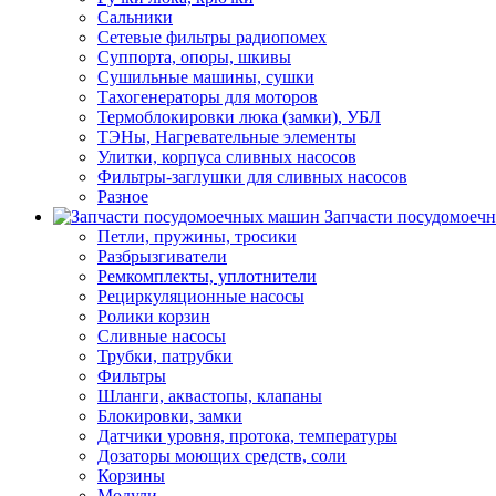
Сальники
Сетевые фильтры радиопомех
Суппорта, опоры, шкивы
Сушильные машины, сушки
Тахогенераторы для моторов
Термоблокировки люка (замки), УБЛ
ТЭНы, Нагревательные элементы
Улитки, корпуса сливных насосов
Фильтры-заглушки для сливных насосов
Разное
Запчасти посудомоеч
Петли, пружины, тросики
Разбрызгиватели
Ремкомплекты, уплотнители
Рециркуляционные насосы
Ролики корзин
Сливные насосы
Трубки, патрубки
Фильтры
Шланги, аквастопы, клапаны
Блокировки, замки
Датчики уровня, протока, температуры
Дозаторы моющих средств, соли
Корзины
Модули