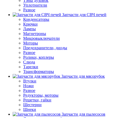
Тэны духовок
Уплотнители
Разное
Запчасти для СВЧ печей
Конденсаторы
Крючки
Лампы
Магнетроны
Микровыключатели
Моторы
Предохранители, диоды
Разное
Ролики, коплеры
Слюда
Тарелки
Трансформаторы
Запчасти для мясорубок
Втулки
Ножи
Разное
Редукторы, моторы
Решетки, гайки
Шестерни
Шнеки
Запчасти для пылесосов