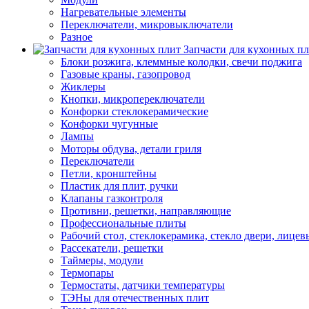
Нагревательные элементы
Переключатели, микровыключатели
Разное
Запчасти для кухонных п
Блоки розжига, клеммные колодки, свечи поджига
Газовые краны, газопровод
Жиклеры
Кнопки, микропереключатели
Конфорки стеклокерамические
Конфорки чугунные
Лампы
Моторы обдува, детали гриля
Переключатели
Петли, кронштейны
Пластик для плит, ручки
Клапаны газконтроля
Противни, решетки, направляющие
Профессиональные плиты
Рабочий стол, стеклокерамика, стекло двери, лицев
Рассекатели, решетки
Таймеры, модули
Термопары
Термостаты, датчики температуры
ТЭНы для отечественных плит