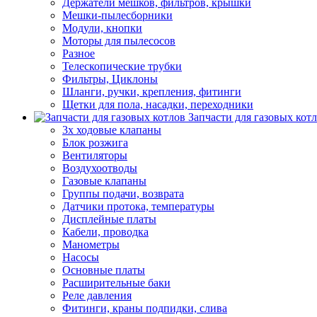
Держатели мешков, фильтров, крышки
Мешки-пылесборники
Модули, кнопки
Моторы для пылесосов
Разное
Телескопические трубки
Фильтры, Циклоны
Шланги, ручки, крепления, фитинги
Щетки для пола, насадки, переходники
Запчасти для газовых кот
3х ходовые клапаны
Блок розжига
Вентиляторы
Воздухоотводы
Газовые клапаны
Группы подачи, возврата
Датчики протока, температуры
Дисплейные платы
Кабели, проводка
Манометры
Насосы
Основные платы
Расширительные баки
Реле давления
Фитинги, краны подпидки, слива