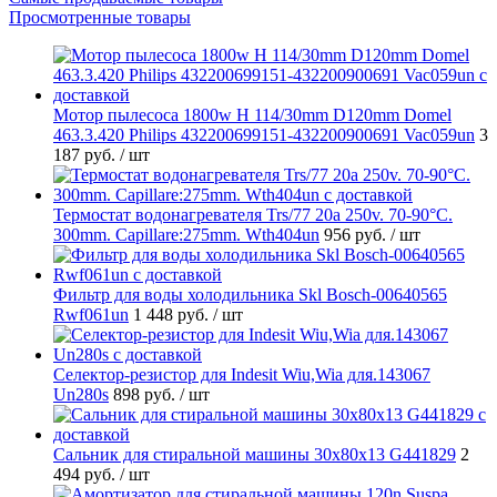
Просмотренные товары
Мотор пылесоса 1800w H 114/30mm D120mm Domel
463.3.420 Philips 432200699151-432200900691 Vac059un
3
187 руб.
/ шт
Термостат водонагревателя Trs/77 20a 250v. 70-90°C.
300mm. Capillare:275mm. Wth404un
956 руб.
/ шт
Фильтр для воды холодильника Skl Bosch-00640565
Rwf061un
1 448 руб.
/ шт
Селектор-резистор для Indesit Wiu,Wia для.143067
Un280s
898 руб.
/ шт
Cальник для стиральной машины 30x80x13 G441829
2
494 руб.
/ шт