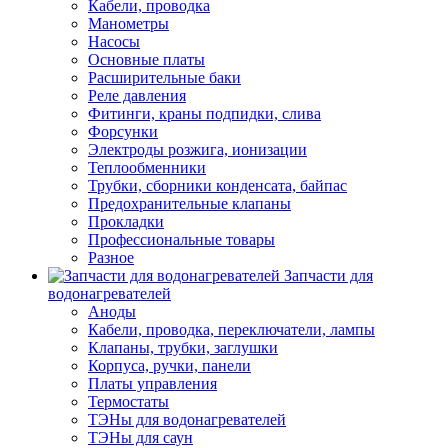
Кабели, проводка
Манометры
Насосы
Основные платы
Расширительные баки
Реле давления
Фитинги, краны подпидки, слива
Форсунки
Электроды розжига, ионизации
Теплообменники
Трубки, сборники конденсата, байпас
Предохранительные клапаны
Прокладки
Профессиональные товары
Разное
Запчасти для
водонагревателей
Аноды
Кабели, проводка, переключатели, лампы
Клапаны, трубки, заглушки
Корпуса, ручки, панели
Платы управления
Термостаты
ТЭНы для водонагревателей
ТЭНы для саун