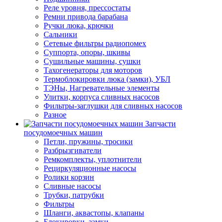
Реле уровня, прессостаты
Ремни привода барабана
Ручки люка, крючки
Сальники
Сетевые фильтры радиопомех
Суппорта, опоры, шкивы
Сушильные машины, сушки
Тахогенераторы для моторов
Термоблокировки люка (замки), УБЛ
ТЭНы, Нагревательные элементы
Улитки, корпуса сливных насосов
Фильтры-заглушки для сливных насосов
Разное
Запчасти
посудомоечных машин
Петли, пружины, тросики
Разбрызгиватели
Ремкомплекты, уплотнители
Рециркуляционные насосы
Ролики корзин
Сливные насосы
Трубки, патрубки
Фильтры
Шланги, аквастопы, клапаны
Блокировки, замки