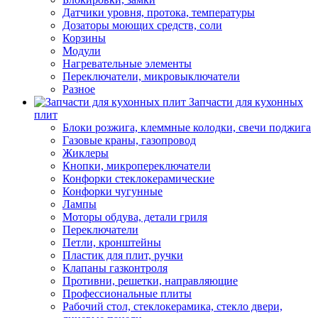
Датчики уровня, протока, температуры
Дозаторы моющих средств, соли
Корзины
Модули
Нагревательные элементы
Переключатели, микровыключатели
Разное
Запчасти для кухонных
плит
Блоки розжига, клеммные колодки, свечи поджига
Газовые краны, газопровод
Жиклеры
Кнопки, микропереключатели
Конфорки стеклокерамические
Конфорки чугунные
Лампы
Моторы обдува, детали гриля
Переключатели
Петли, кронштейны
Пластик для плит, ручки
Клапаны газконтроля
Противни, решетки, направляющие
Профессиональные плиты
Рабочий стол, стеклокерамика, стекло двери,