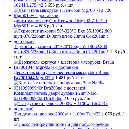
102 H L275442
5 656 руб.
/ шт
Двигатель мясорубки Kenwood Mg700-710-720
Mgr501kw
4 686 руб.
/ шт
Термостат духовки 50°-320°C Ego 55.19062.800
щуп-870/226mm D-3mm шток-23mm Cok201un
1 128 руб.
/ шт
Держатель корпуса + шестерня мясорубки Braun
Br7001044 Mgr902br
1 481 руб.
/ шт
Комплект петель двери духовки 2шт Nardi-
031199009940r Drh303nd
2 055 руб.
/ шт
Тэн духовки делюкс 2000w + 1100w Tde423
1 076 руб.
/
шт