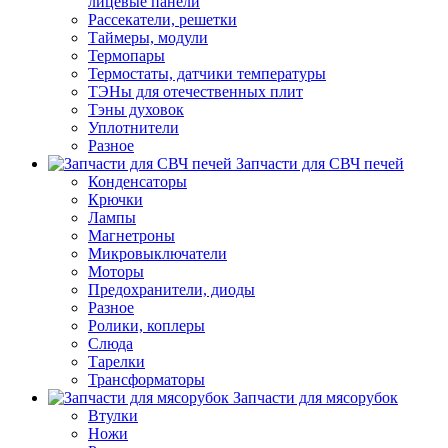
лицевые панели
Рассекатели, решетки
Таймеры, модули
Термопары
Термостаты, датчики температуры
ТЭНы для отечественных плит
Тэны духовок
Уплотнители
Разное
Запчасти для СВЧ печей
Конденсаторы
Крючки
Лампы
Магнетроны
Микровыключатели
Моторы
Предохранители, диоды
Разное
Ролики, коплеры
Слюда
Тарелки
Трансформаторы
Запчасти для мясорубок
Втулки
Ножи