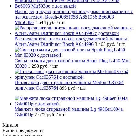
Насос рециркуляционный для посудомоечной машины с
нагревателем. Bosch-00651956 A651956 Bo6003
Mtr503bo
7 644 руб.
/ шт
Распределитель потока воды посудомоечной машины
Altern.Water Distributor Bosch A644996
3 463 руб.
/ шт
Свеча розжига для газовой плиты Spark Plug L 450 Mm
83020
1 298 руб.
/ шт
Петля люка для стиральной машины Merloni-035764
ориг.упак Oac035764
893 руб.
/ шт
Манжета люка стиральной машины Lg-4986er1004a
Gsk001lg
2 672 руб.
/ шт
Каталог
Наши предложения
Помощь и сервисы