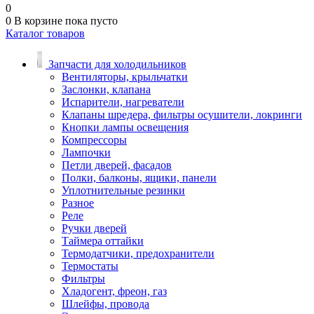
0
0
В корзине
пока пусто
Каталог товаров
Запчасти для холодильников
Вентиляторы, крыльчатки
Заслонки, клапана
Испарители, нагреватели
Клапаны шредера, фильтры осушители, локринги
Кнопки лампы освещения
Компрессоры
Лампочки
Петли дверей, фасадов
Полки, балконы, ящики, панели
Уплотнительные резинки
Разное
Реле
Ручки дверей
Таймера оттайки
Термодатчики, предохранители
Термостаты
Фильтры
Хладогент, фреон, газ
Шлейфы, провода