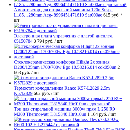
Амортизатор для стиральной машины 120n Suspa
L185…280mm Aeg- 8996451471610 Sar000ae
615 руб.
/
шт
Электронная плата управления с платой дисплея.
65150784
3 794 руб.
/ шт
Стеклокерамическая конфорка Hilight 2х зонная
D200/125mm 1700/700w Ego 10.58216.014 cok050un
2
663 руб.
/ шт
Термостат холодильника Ranco K57-L2829 2,5m
K57l2829
662 руб.
/ шт
Тэн для стиральной машины 3000w прям.L 250 R9+
M200 Thermowatt T.815840 Htr010un
1 164 руб.
/ шт
Компрессор холодильника Danfoss Tles5.7kk3 92w R600