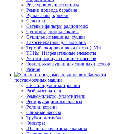
Реле уровня, прессостаты
Ремни привода барабана
Ручки люка, крючки
Сальники
Сетевые фильтры радиопомех
Суппорта, опоры, шкивы
Сушильные машины, сушки
Тахогенераторы для моторов
Термоблокировки люка (замки), УБЛ
ТЭНы, Нагревательные элементы
Улитки, корпуса сливных насосов
Фильтры-заглушки для сливных насосов
Разное
Запчасти
посудомоечных машин
Петли, пружины, тросики
Разбрызгиватели
Ремкомплекты, уплотнители
Рециркуляционные насосы
Ролики корзин
Сливные насосы
Трубки, патрубки
Фильтры
Шланги, аквастопы, клапаны
Блокировки, замки