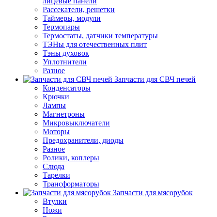
лицевые панели
Рассекатели, решетки
Таймеры, модули
Термопары
Термостаты, датчики температуры
ТЭНы для отечественных плит
Тэны духовок
Уплотнители
Разное
Запчасти для СВЧ печей
Конденсаторы
Крючки
Лампы
Магнетроны
Микровыключатели
Моторы
Предохранители, диоды
Разное
Ролики, коплеры
Слюда
Тарелки
Трансформаторы
Запчасти для мясорубок
Втулки
Ножи