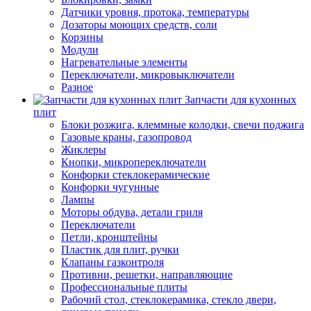
Датчики уровня, протока, температуры
Дозаторы моющих средств, соли
Корзины
Модули
Нагревательные элементы
Переключатели, микровыключатели
Разное
Запчасти для кухонных
плит
Блоки розжига, клеммные колодки, свечи поджига
Газовые краны, газопровод
Жиклеры
Кнопки, микропереключатели
Конфорки стеклокерамические
Конфорки чугунные
Лампы
Моторы обдува, детали гриля
Переключатели
Петли, кронштейны
Пластик для плит, ручки
Клапаны газконтроля
Противни, решетки, направляющие
Профессиональные плиты
Рабочий стол, стеклокерамика, стекло двери,