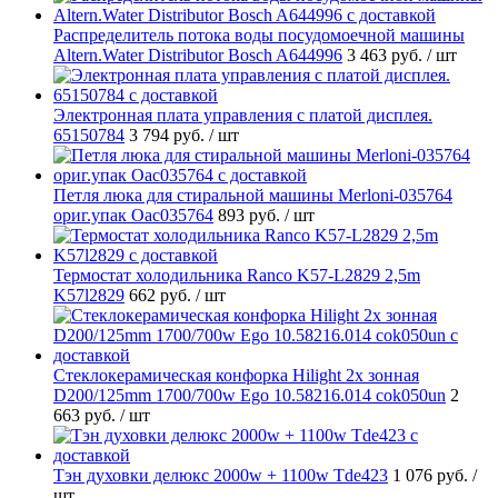
Распределитель потока воды посудомоечной машины
Altern.Water Distributor Bosch A644996
3 463 руб.
/ шт
Электронная плата управления с платой дисплея.
65150784
3 794 руб.
/ шт
Петля люка для стиральной машины Merloni-035764
ориг.упак Oac035764
893 руб.
/ шт
Термостат холодильника Ranco K57-L2829 2,5m
K57l2829
662 руб.
/ шт
Стеклокерамическая конфорка Hilight 2х зонная
D200/125mm 1700/700w Ego 10.58216.014 cok050un
2
663 руб.
/ шт
Тэн духовки делюкс 2000w + 1100w Tde423
1 076 руб.
/
шт