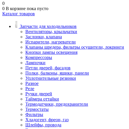
0
0
В корзине
пока пусто
Каталог товаров
Запчасти для холодильников
Вентиляторы, крыльчатки
Заслонки, клапана
Испарители, нагреватели
Клапаны шредера, фильтры осушители, локринги
Кнопки лампы освещения
Компрессоры
Лампочки
Петли дверей, фасадов
Полки, балконы, ящики, панели
Уплотнительные резинки
Разное
Реле
Ручки дверей
Таймера оттайки
Термодатчики, предохранители
Термостаты
Фильтры
Хладогент, фреон, газ
Шлейфы, провода