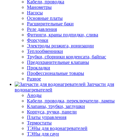
Кабели, проводка
Манометры
Насосы
Основные платы
Расширительные баки
Реле давления
Фитинги, краны подпидки, слива
Форсунки
Электроды розжига, ионизации
Теплообменники
Трубки, сборники конденсата, байпас
Предохранительные клапаны
Прокладки
Профессиональные товары
Разное
Запчасти для
водонагревателей
Аноды
Кабели, проводка, переключатели, лампы
Клапаны, трубки, заглушки
Корпуса, ручки, панели
Платы управления
Термостаты
ТЭНы для водонагревателей
ТЭНы для саун