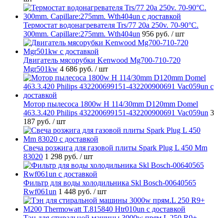
Термостат водонагревателя Trs/77 20a 250v. 70-90°C.
300mm. Capillare:275mm. Wth404un
956 руб.
/ шт
Двигатель мясорубки Kenwood Mg700-710-720
Mgr501kw
4 686 руб.
/ шт
Мотор пылесоса 1800w H 114/30mm D120mm Domel
463.3.420 Philips 432200699151-432200900691 Vac059un
3
187 руб.
/ шт
Свеча розжига для газовой плиты Spark Plug L 450 Mm
83020
1 298 руб.
/ шт
Фильтр для воды холодильника Skl Bosch-00640565
Rwf061un
1 448 руб.
/ шт
Тэн для стиральной машины 3000w прям.L 250 R9+