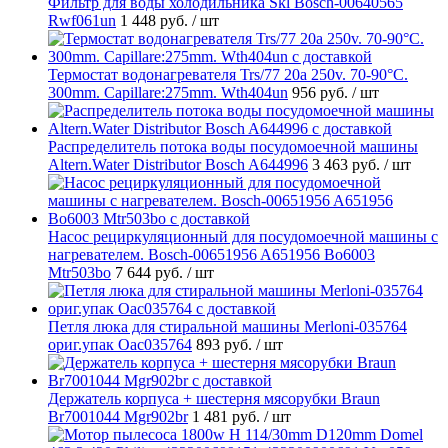
Фильтр для воды холодильника Skl Bosch-00640565
Rwf061un
1 448 руб.
/ шт
Термостат водонагревателя Trs/77 20a 250v. 70-90°C.
300mm. Capillare:275mm. Wth404un
956 руб.
/ шт
Распределитель потока воды посудомоечной машины
Altern.Water Distributor Bosch A644996
3 463 руб.
/ шт
Насос рециркуляционный для посудомоечной машины с
нагревателем. Bosch-00651956 A651956 Bo6003
Mtr503bo
7 644 руб.
/ шт
Петля люка для стиральной машины Merloni-035764
ориг.упак Oac035764
893 руб.
/ шт
Держатель корпуса + шестерня мясорубки Braun
Br7001044 Mgr902br
1 481 руб.
/ шт