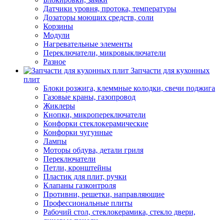
Датчики уровня, протока, температуры
Дозаторы моющих средств, соли
Корзины
Модули
Нагревательные элементы
Переключатели, микровыключатели
Разное
Запчасти для кухонных
плит
Блоки розжига, клеммные колодки, свечи поджига
Газовые краны, газопровод
Жиклеры
Кнопки, микропереключатели
Конфорки стеклокерамические
Конфорки чугунные
Лампы
Моторы обдува, детали гриля
Переключатели
Петли, кронштейны
Пластик для плит, ручки
Клапаны газконтроля
Противни, решетки, направляющие
Профессиональные плиты
Рабочий стол, стеклокерамика, стекло двери,