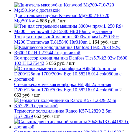
Двигатель мясорубки Kenwood Mg700-710-720
Mgr501kw
4 686 руб.
/ шт
Тэн для стиральной машины 3000w прям.L 250 R9+
M200 Thermowatt T.815840 Htr010un
1 164 руб.
/ шт
Компрессор холодильника Danfoss Tles5.7kk3 92w R600
102 H L275442
5 656 руб.
/ шт
Стеклокерамическая конфорка Hilight 2х зонная
D200/125mm 1700/700w Ego 10.58216.014 cok050un
2
663 руб.
/ шт
Термостат холодильника Ranco K57-L2829 2,5m
K57l2829
662 руб.
/ шт