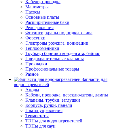
Кабели, проводка
Манометры
Насосы
Основные платы
Расширительные баки
Реле давления
Фитинги, краны подпидки, слива
Форсунки
Электроды розжига, ионизации
Теплообменники
Трубки, сборники конденсата, байпас
Предохранительные клапаны
Прокладки
Профессиональные товары
Разное
Запчасти для
водонагревателей
Аноды
Кабели, проводка, переключатели, лампы
Клапаны, трубки, заглушки
Корпуса, ручки, панели
Платы управления
Термостаты
ТЭНы для водонагревателей
ТЭНы для саун