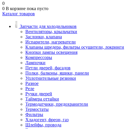
0
0
В корзине
пока пусто
Каталог товаров
Запчасти для холодильников
Вентиляторы, крыльчатки
Заслонки, клапана
Испарители, нагреватели
Клапаны шредера, фильтры осушители, локринги
Кнопки лампы освещения
Компрессоры
Лампочки
Петли дверей, фасадов
Полки, балконы, ящики, панели
Уплотнительные резинки
Разное
Реле
Ручки дверей
Таймера оттайки
Термодатчики, предохранители
Термостаты
Фильтры
Хладогент, фреон, газ
Шлейфы, провода