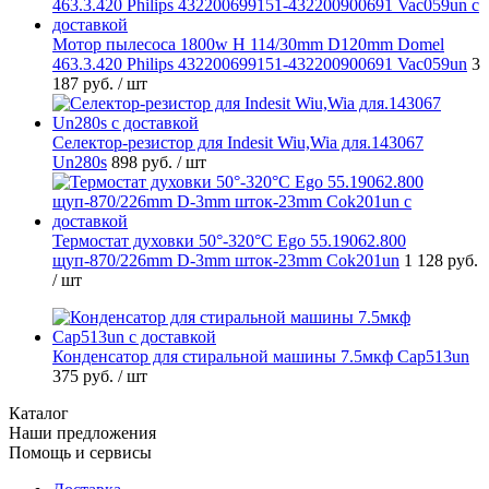
Мотор пылесоса 1800w H 114/30mm D120mm Domel
463.3.420 Philips 432200699151-432200900691 Vac059un
3
187 руб.
/ шт
Селектор-резистор для Indesit Wiu,Wia для.143067
Un280s
898 руб.
/ шт
Термостат духовки 50°-320°C Ego 55.19062.800
щуп-870/226mm D-3mm шток-23mm Cok201un
1 128 руб.
/ шт
Конденсатор для стиральной машины 7.5мкф Cap513un
375 руб.
/ шт
Каталог
Наши предложения
Помощь и сервисы