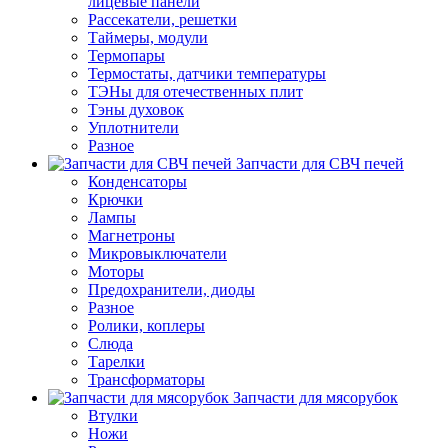
лицевые панели
Рассекатели, решетки
Таймеры, модули
Термопары
Термостаты, датчики температуры
ТЭНы для отечественных плит
Тэны духовок
Уплотнители
Разное
Запчасти для СВЧ печей
Конденсаторы
Крючки
Лампы
Магнетроны
Микровыключатели
Моторы
Предохранители, диоды
Разное
Ролики, коплеры
Слюда
Тарелки
Трансформаторы
Запчасти для мясорубок
Втулки
Ножи