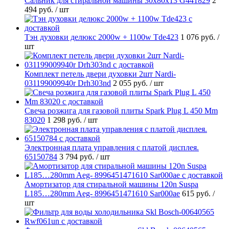
Cальник для стиральной машины 30x80x13 G441829
2
494 руб.
/ шт
Тэн духовки делюкс 2000w + 1100w Tde423
1 076 руб.
/
шт
Комплект петель двери духовки 2шт Nardi-
031199009940r Drh303nd
2 055 руб.
/ шт
Свеча розжига для газовой плиты Spark Plug L 450 Mm
83020
1 298 руб.
/ шт
Электронная плата управления с платой дисплея.
65150784
3 794 руб.
/ шт
Амортизатор для стиральной машины 120n Suspa
L185…280mm Aeg- 8996451471610 Sar000ae
615 руб.
/
шт