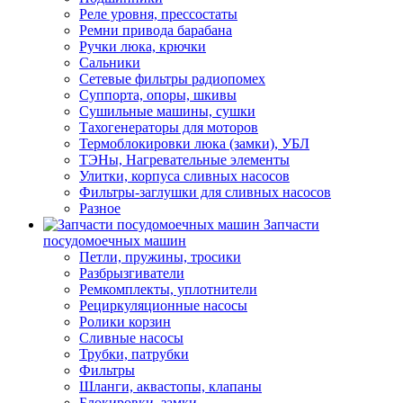
Реле уровня, прессостаты
Ремни привода барабана
Ручки люка, крючки
Сальники
Сетевые фильтры радиопомех
Суппорта, опоры, шкивы
Сушильные машины, сушки
Тахогенераторы для моторов
Термоблокировки люка (замки), УБЛ
ТЭНы, Нагревательные элементы
Улитки, корпуса сливных насосов
Фильтры-заглушки для сливных насосов
Разное
Запчасти
посудомоечных машин
Петли, пружины, тросики
Разбрызгиватели
Ремкомплекты, уплотнители
Рециркуляционные насосы
Ролики корзин
Сливные насосы
Трубки, патрубки
Фильтры
Шланги, аквастопы, клапаны
Блокировки, замки