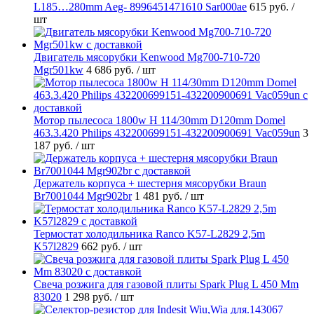
L185…280mm Aeg- 8996451471610 Sar000ae
615 руб.
/
шт
Двигатель мясорубки Kenwood Mg700-710-720
Mgr501kw
4 686 руб.
/ шт
Мотор пылесоса 1800w H 114/30mm D120mm Domel
463.3.420 Philips 432200699151-432200900691 Vac059un
3
187 руб.
/ шт
Держатель корпуса + шестерня мясорубки Braun
Br7001044 Mgr902br
1 481 руб.
/ шт
Термостат холодильника Ranco K57-L2829 2,5m
K57l2829
662 руб.
/ шт
Свеча розжига для газовой плиты Spark Plug L 450 Mm
83020
1 298 руб.
/ шт