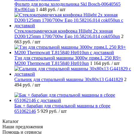
Фильтр для воды холодильника Skl Bosch-00640565
Rwf061un
1 448 руб.
/ шт
Стеклокерамическая конфорка Hilight 2х зонная
D200/125mm 1700/700w Ego 10.58216.014 cok050un
2
663 руб.
/ шт
Тэн для стиральной машины 3000w прям.L 250 R9+
M200 Thermowatt T.815840 Htr010un
1 164 руб.
/ шт
Cальник для стиральной машины 30x80x13 G441829
2
494 руб.
/ шт
Бак + барабан для стиральной машины в сборе
651062146
5 929 руб.
/ шт
Каталог
Наши предложения
Помощь и сервисы