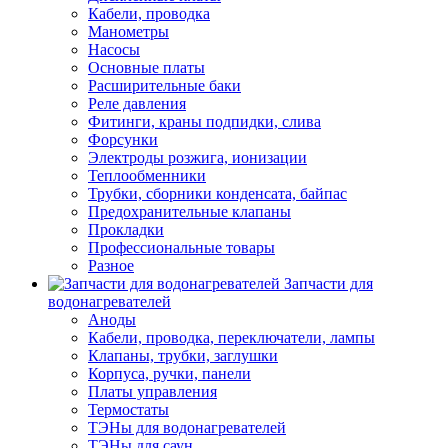
Кабели, проводка
Манометры
Насосы
Основные платы
Расширительные баки
Реле давления
Фитинги, краны подпидки, слива
Форсунки
Электроды розжига, ионизации
Теплообменники
Трубки, сборники конденсата, байпас
Предохранительные клапаны
Прокладки
Профессиональные товары
Разное
Запчасти для
водонагревателей
Аноды
Кабели, проводка, переключатели, лампы
Клапаны, трубки, заглушки
Корпуса, ручки, панели
Платы управления
Термостаты
ТЭНы для водонагревателей
ТЭНы для саун