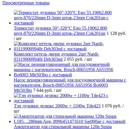
Просмотренные товары
Термостат духовки 50°-320°C Ego 55.19062.800
щуп-870/226mm D-3mm шток-23mm Cok201un
1 128 руб.
/ шт
Комплект петель двери духовки 2шт Nardi-
031199009940r Drh303nd
2 055 руб.
/ шт
Насос рециркуляционный для посудомоечной машины с
нагревателем. Bosch-00651956 A651956 Bo6003
Mtr503bo
7 644 руб.
/ шт
Тэн духовки делюкс 2000w + 1100w Tde423
1 076 руб.
/
шт
Амортизатор для стиральной машины 120n Suspa