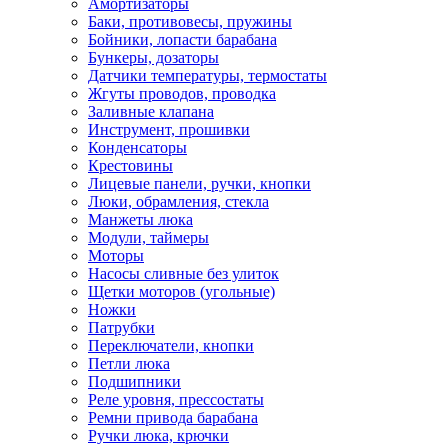
Амортизаторы
Баки, противовесы, пружины
Бойники, лопасти барабана
Бункеры, дозаторы
Датчики температуры, термостаты
Жгуты проводов, проводка
Заливные клапана
Инструмент, прошивки
Конденсаторы
Крестовины
Лицевые панели, ручки, кнопки
Люки, обрамления, стекла
Манжеты люка
Модули, таймеры
Моторы
Насосы сливные без улиток
Щетки моторов (угольные)
Ножки
Патрубки
Переключатели, кнопки
Петли люка
Подшипники
Реле уровня, прессостаты
Ремни привода барабана
Ручки люка, крючки