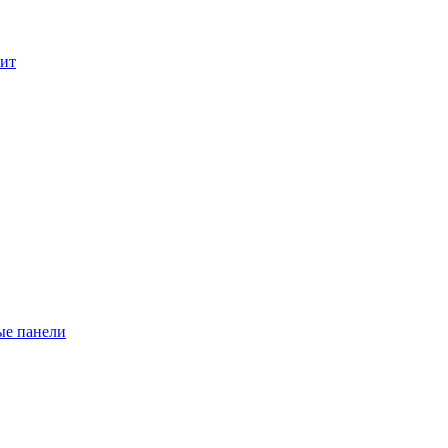
лит
ые панели