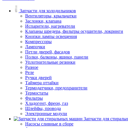
Запчасти для холодильников
Вентиляторы, крыльчатки
Заслонки, клапана
Испарители, нагреватели
Клапаны шредера, фильтры осушители, локринги
Кнопки лампы освещения
Компрессоры
Лампочки
Петли дверей, фасадов
Полки, балконы, ящики, панели
Уплотнительные резинки
Разное
Реле
Ручки дверей
Таймера оттайки
Термодатчики, предохранители
Термостаты
Фильтры
Хладогент, фреон, газ
Шлейфы, провода
Электронные модули
Запчасти для стирал
Насосы сливные в сборе