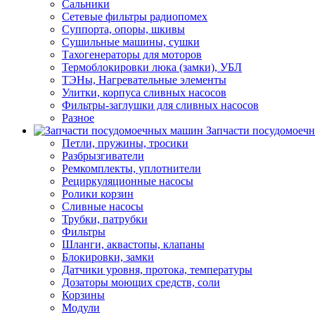
Сальники
Сетевые фильтры радиопомех
Суппорта, опоры, шкивы
Сушильные машины, сушки
Тахогенераторы для моторов
Термоблокировки люка (замки), УБЛ
ТЭНы, Нагревательные элементы
Улитки, корпуса сливных насосов
Фильтры-заглушки для сливных насосов
Разное
Запчасти посудомоеч
Петли, пружины, тросики
Разбрызгиватели
Ремкомплекты, уплотнители
Рециркуляционные насосы
Ролики корзин
Сливные насосы
Трубки, патрубки
Фильтры
Шланги, аквастопы, клапаны
Блокировки, замки
Датчики уровня, протока, температуры
Дозаторы моющих средств, соли
Корзины
Модули