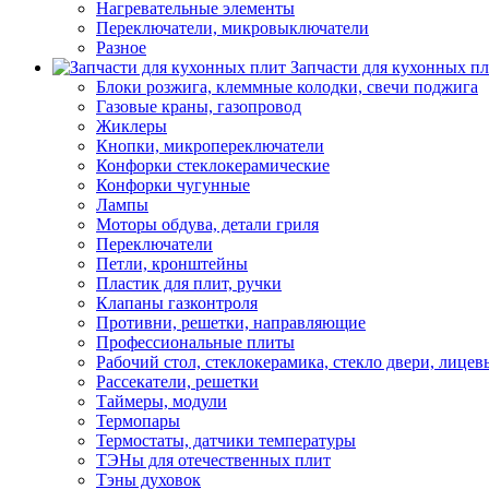
Нагревательные элементы
Переключатели, микровыключатели
Разное
Запчасти для кухонных п
Блоки розжига, клеммные колодки, свечи поджига
Газовые краны, газопровод
Жиклеры
Кнопки, микропереключатели
Конфорки стеклокерамические
Конфорки чугунные
Лампы
Моторы обдува, детали гриля
Переключатели
Петли, кронштейны
Пластик для плит, ручки
Клапаны газконтроля
Противни, решетки, направляющие
Профессиональные плиты
Рабочий стол, стеклокерамика, стекло двери, лицев
Рассекатели, решетки
Таймеры, модули
Термопары
Термостаты, датчики температуры
ТЭНы для отечественных плит
Тэны духовок