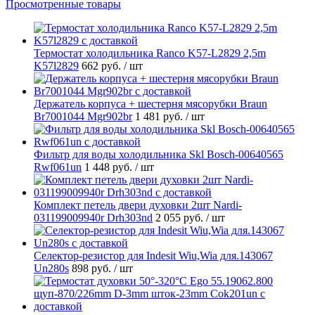
Просмотренные товары
Термостат холодильника Ranco K57-L2829 2,5m
K57l2829
662 руб.
/ шт
Держатель корпуса + шестерня мясорубки Braun
Br7001044 Mgr902br
1 481 руб.
/ шт
Фильтр для воды холодильника Skl Bosch-00640565
Rwf061un
1 448 руб.
/ шт
Комплект петель двери духовки 2шт Nardi-
031199009940r Drh303nd
2 055 руб.
/ шт
Селектор-резистор для Indesit Wiu,Wia для.143067
Un280s
898 руб.
/ шт