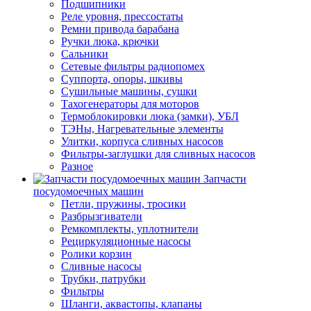
Подшипники
Реле уровня, прессостаты
Ремни привода барабана
Ручки люка, крючки
Сальники
Сетевые фильтры радиопомех
Суппорта, опоры, шкивы
Сушильные машины, сушки
Тахогенераторы для моторов
Термоблокировки люка (замки), УБЛ
ТЭНы, Нагревательные элементы
Улитки, корпуса сливных насосов
Фильтры-заглушки для сливных насосов
Разное
Запчасти
посудомоечных машин
Петли, пружины, тросики
Разбрызгиватели
Ремкомплекты, уплотнители
Рециркуляционные насосы
Ролики корзин
Сливные насосы
Трубки, патрубки
Фильтры
Шланги, аквастопы, клапаны