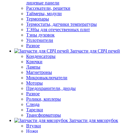
лицевые панели
Рассекатели, решетки
Таймеры, модули
Термопары
Термостаты, датчики температуры
ТЭНы для отечественных плит
Тэны духовок
Уплотнители
Разное
Запчасти для СВЧ печей
Конденсаторы
Крючки
Лампы
Магнетроны
Микровыключатели
Моторы
Предохранители, диоды
Разное
Ролики, коплеры
Слюда
Тарелки
Трансформаторы
Запчасти для мясорубок
Втулки
Ножи