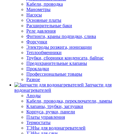
Кабели, проводка
Манометры
Насосы
Основные платы
Расширительные баки
Реле давления
Фитинги, краны подпидки, слива
Форсунки
Электроды розжига, ионизации
Теплообменники
Трубки, сборники конденсата, байпас
Предохранительные клапаны
Прокладки
Профессиональные товары
Разное
Запчасти для
водонагревателей
Аноды
Кабели, проводка, переключатели, лампы
Клапаны, трубки, заглушки
Корпуса, ручки, панели
Платы управления
Термостаты
ТЭНы для водонагревателей
ТЭНы для саун