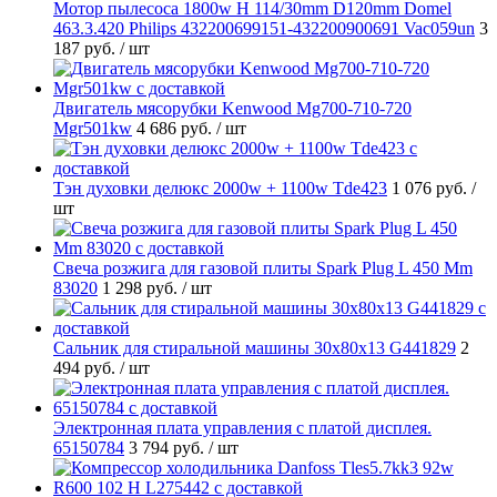
Мотор пылесоса 1800w H 114/30mm D120mm Domel
463.3.420 Philips 432200699151-432200900691 Vac059un
3
187 руб.
/ шт
Двигатель мясорубки Kenwood Mg700-710-720
Mgr501kw
4 686 руб.
/ шт
Тэн духовки делюкс 2000w + 1100w Tde423
1 076 руб.
/
шт
Свеча розжига для газовой плиты Spark Plug L 450 Mm
83020
1 298 руб.
/ шт
Cальник для стиральной машины 30x80x13 G441829
2
494 руб.
/ шт
Электронная плата управления с платой дисплея.
65150784
3 794 руб.
/ шт