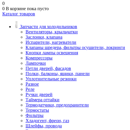
0
0
В корзине
пока пусто
Каталог товаров
Запчасти для холодильников
Вентиляторы, крыльчатки
Заслонки, клапана
Испарители, нагреватели
Клапаны шредера, фильтры осушители, локринги
Кнопки лампы освещения
Компрессоры
Лампочки
Петли дверей, фасадов
Полки, балконы, ящики, панели
Уплотнительные резинки
Разное
Реле
Ручки дверей
Таймера оттайки
Термодатчики, предохранители
Термостаты
Фильтры
Хладогент, фреон, газ
Шлейфы, провода