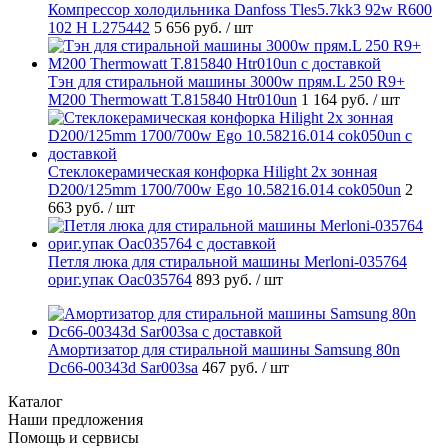
Компрессор холодильника Danfoss Tles5.7kk3 92w R600
102 H L275442
5 656 руб.
/ шт
Тэн для стиральной машины 3000w прям.L 250 R9+
M200 Thermowatt T.815840 Htr010un
1 164 руб.
/ шт
Стеклокерамическая конфорка Hilight 2х зонная
D200/125mm 1700/700w Ego 10.58216.014 cok050un
2
663 руб.
/ шт
Петля люка для стиральной машины Merloni-035764
ориг.упак Oac035764
893 руб.
/ шт
Амортизатор для стиральной машины Samsung 80n
Dc66-00343d Sar003sa
467 руб.
/ шт
Каталог
Наши предложения
Помощь и сервисы