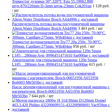
Термостат духовки 50°-320°C Ego 55.19062.800
щуп-870/226mm D-3mm шток-23mm Cok201un
1 128 руб.
/ шт
Распределитель потока воды посудомоечной машины
Altern.Water Distributor Bosch A644996
3 463 руб.
/ шт
Термостат водонагревателя Trs/77 20a 250v. 70-90°C.
300mm. Capillare:275mm. Wth404un
956 руб.
/ шт
Амортизатор для стиральной машины 120n Suspa
L185…280mm Aeg- 8996451471610 Sar000ae
615 руб.
/
шт
Насос рециркуляционный для посудомоечной машины с
нагревателем. Bosch-00651956 A651956 Bo6003
Mtr503bo
7 644 руб.
/ шт