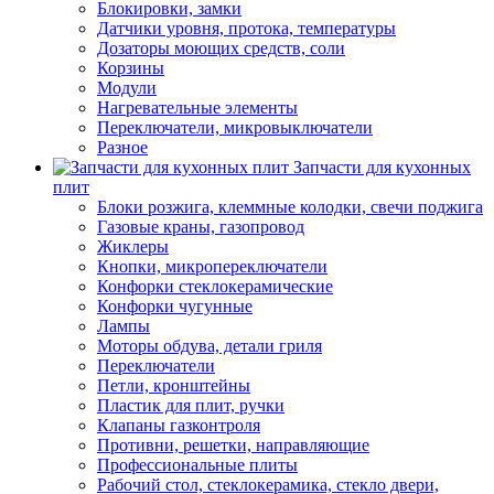
Блокировки, замки
Датчики уровня, протока, температуры
Дозаторы моющих средств, соли
Корзины
Модули
Нагревательные элементы
Переключатели, микровыключатели
Разное
Запчасти для кухонных
плит
Блоки розжига, клеммные колодки, свечи поджига
Газовые краны, газопровод
Жиклеры
Кнопки, микропереключатели
Конфорки стеклокерамические
Конфорки чугунные
Лампы
Моторы обдува, детали гриля
Переключатели
Петли, кронштейны
Пластик для плит, ручки
Клапаны газконтроля
Противни, решетки, направляющие
Профессиональные плиты
Рабочий стол, стеклокерамика, стекло двери,