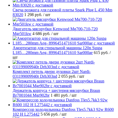
Свеча розжига для газовой плиты Spark Plug L 450 Mm
83020
1 298 руб.
/ шт
Двигатель мясорубки Kenwood Mg700-710-720
Mgr501kw
4 686 руб.
/ шт
Амортизатор для стиральной машины 120n Suspa
L185…280mm Aeg- 8996451471610 Sar000ae
615 руб.
/
шт
Комплект петель двери духовки 2шт Nardi-
031199009940r Drh303nd
2 055 руб.
/ шт
Держатель корпуса + шестерня мясорубки Braun
Br7001044 Mgr902br
1 481 руб.
/ шт
Компрессор холодильника Danfoss Tles5.7kk3 92w R600
102 H L275442
5 656 руб.
/ шт