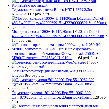
Термостат холодильника Ranco K57-L2829 2,5m
K57l2829
662 руб.
/ шт
Мотор пылесоса 1800w H 114/30mm D120mm Domel
463.3.420 Philips 432200699151-432200900691 Vac059un
3
187 руб.
/ шт
Тэн для стиральной машины 3000w прям.L 250 R9+
M200 Thermowatt T.815840 Htr010un
1 164 руб.
/ шт
Селектор-резистор для Indesit Wiu,Wia для.143067
Un280s
898 руб.
/ шт
Термостат духовки 50°-320°C Ego 55.19062.800
щуп-870/226mm D-3mm шток-23mm Cok201un
1 128 руб.
/ шт