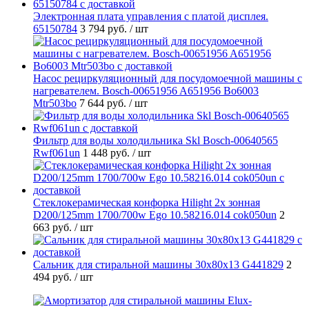
Электронная плата управления с платой дисплея.
65150784
3 794 руб.
/ шт
Насос рециркуляционный для посудомоечной машины с
нагревателем. Bosch-00651956 A651956 Bo6003
Mtr503bo
7 644 руб.
/ шт
Фильтр для воды холодильника Skl Bosch-00640565
Rwf061un
1 448 руб.
/ шт
Стеклокерамическая конфорка Hilight 2х зонная
D200/125mm 1700/700w Ego 10.58216.014 cok050un
2
663 руб.
/ шт
Cальник для стиральной машины 30x80x13 G441829
2
494 руб.
/ шт