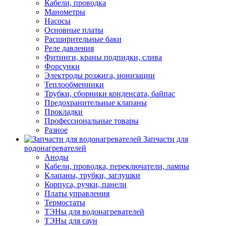
Кабели, проводка
Манометры
Насосы
Основные платы
Расширительные баки
Реле давления
Фитинги, краны подпидки, слива
Форсунки
Электроды розжига, ионизации
Теплообменники
Трубки, сборники конденсата, байпас
Предохранительные клапаны
Прокладки
Профессиональные товары
Разное
Запчасти для
водонагревателей
Аноды
Кабели, проводка, переключатели, лампы
Клапаны, трубки, заглушки
Корпуса, ручки, панели
Платы управления
Термостаты
ТЭНы для водонагревателей
ТЭНы для саун