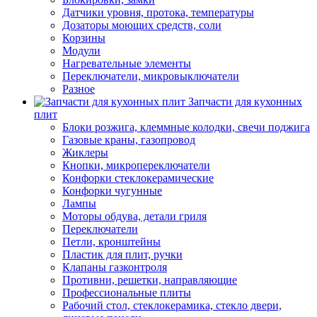
Датчики уровня, протока, температуры
Дозаторы моющих средств, соли
Корзины
Модули
Нагревательные элементы
Переключатели, микровыключатели
Разное
Запчасти для кухонных
плит
Блоки розжига, клеммные колодки, свечи поджига
Газовые краны, газопровод
Жиклеры
Кнопки, микропереключатели
Конфорки стеклокерамические
Конфорки чугунные
Лампы
Моторы обдува, детали гриля
Переключатели
Петли, кронштейны
Пластик для плит, ручки
Клапаны газконтроля
Противни, решетки, направляющие
Профессиональные плиты
Рабочий стол, стеклокерамика, стекло двери,