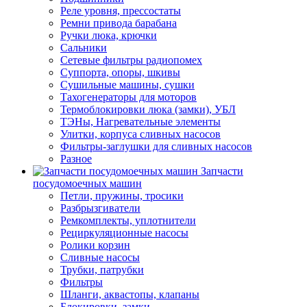
Реле уровня, прессостаты
Ремни привода барабана
Ручки люка, крючки
Сальники
Сетевые фильтры радиопомех
Суппорта, опоры, шкивы
Сушильные машины, сушки
Тахогенераторы для моторов
Термоблокировки люка (замки), УБЛ
ТЭНы, Нагревательные элементы
Улитки, корпуса сливных насосов
Фильтры-заглушки для сливных насосов
Разное
Запчасти
посудомоечных машин
Петли, пружины, тросики
Разбрызгиватели
Ремкомплекты, уплотнители
Рециркуляционные насосы
Ролики корзин
Сливные насосы
Трубки, патрубки
Фильтры
Шланги, аквастопы, клапаны
Блокировки, замки