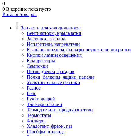
0
0
В корзине
пока пусто
Каталог товаров
Запчасти для холодильников
Вентиляторы, крыльчатки
Заслонки, клапана
Испарители, нагреватели
Клапаны шредера, фильтры осушители, локринги
Кнопки лампы освещения
Компрессоры
Лампочки
Петли дверей, фасадов
Полки, балконы, ящики, панели
Уплотнительные резинки
Разное
Реле
Ручки дверей
Таймера оттайки
Термодатчики, предохранители
Термостаты
Фильтры
Хладогент, фреон, газ
Шлейфы, провода