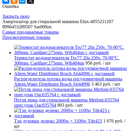
Ошибка
Закрыть окно
Амортизатор для стиральной машины Elux-4055211207
8996453289507 Sar009zn
Самые продаваемые товары
Просмотренные товары
Термостат водонагревателя Trs/77 20a 250v. 70-90°C.
300mm. Capillare:275mm. Wth404un
956 руб.
/ шт
Распределитель потока воды посудомоечной машины
Altern.Water Distributor Bosch A644996
3 463 руб.
/ шт
Петля люка для стиральной машины Merloni-035764
ориг.упак Oac035764
893 руб.
/ шт
Тэн духовки делюкс 2000w + 1100w Tde423
1 076 руб.
/
шт