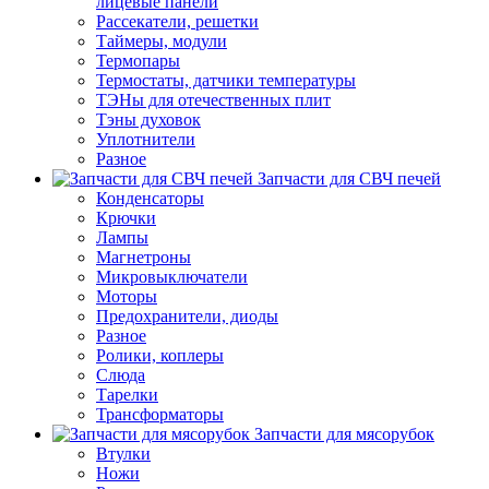
лицевые панели
Рассекатели, решетки
Таймеры, модули
Термопары
Термостаты, датчики температуры
ТЭНы для отечественных плит
Тэны духовок
Уплотнители
Разное
Запчасти для СВЧ печей
Конденсаторы
Крючки
Лампы
Магнетроны
Микровыключатели
Моторы
Предохранители, диоды
Разное
Ролики, коплеры
Слюда
Тарелки
Трансформаторы
Запчасти для мясорубок
Втулки
Ножи