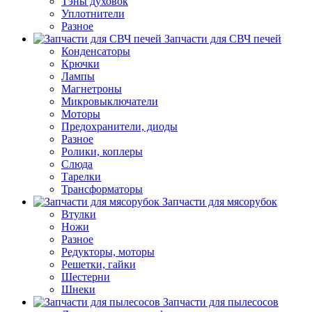
Тэны духовок
Уплотнители
Разное
Запчасти для СВЧ печей
Конденсаторы
Крючки
Лампы
Магнетроны
Микровыключатели
Моторы
Предохранители, диоды
Разное
Ролики, коплеры
Слюда
Тарелки
Трансформаторы
Запчасти для мясорубок
Втулки
Ножи
Разное
Редукторы, моторы
Решетки, гайки
Шестерни
Шнеки
Запчасти для пылесосов