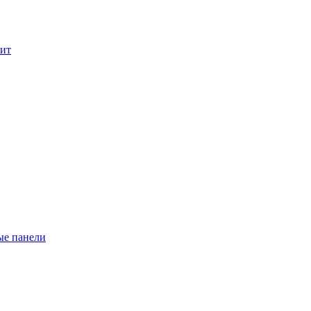
лит
ые панели