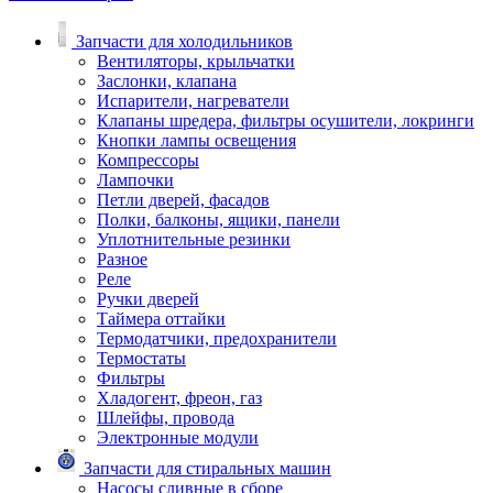
Запчасти для холодильников
Вентиляторы, крыльчатки
Заслонки, клапана
Испарители, нагреватели
Клапаны шредера, фильтры осушители, локринги
Кнопки лампы освещения
Компрессоры
Лампочки
Петли дверей, фасадов
Полки, балконы, ящики, панели
Уплотнительные резинки
Разное
Реле
Ручки дверей
Таймера оттайки
Термодатчики, предохранители
Термостаты
Фильтры
Хладогент, фреон, газ
Шлейфы, провода
Электронные модули
Запчасти для стиральных машин
Насосы сливные в сборе