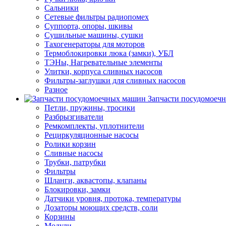
Сальники
Сетевые фильтры радиопомех
Суппорта, опоры, шкивы
Сушильные машины, сушки
Тахогенераторы для моторов
Термоблокировки люка (замки), УБЛ
ТЭНы, Нагревательные элементы
Улитки, корпуса сливных насосов
Фильтры-заглушки для сливных насосов
Разное
Запчасти посудомоеч
Петли, пружины, тросики
Разбрызгиватели
Ремкомплекты, уплотнители
Рециркуляционные насосы
Ролики корзин
Сливные насосы
Трубки, патрубки
Фильтры
Шланги, аквастопы, клапаны
Блокировки, замки
Датчики уровня, протока, температуры
Дозаторы моющих средств, соли
Корзины
Модули