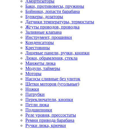
Амортизаторы
Баки, противовесы, пружины
Бойники, лопасти барабана
Бункеры, дозаторы
Датчики температуры, термостаты
Жгуты проводов, проводка
Заливные клапана
Инструмент, прошивки
Конденсаторы
Крестовины
Лицевые панели, ручки, кнопки
Люки, обрамления, стекла
Манжеты люка
Модули, таймеры
Моторы
Насосы сливные без улиток
Щетки моторов (угольные)
Ножки
Патрубки
Переключатели, кнопки
Петли люка
Подшипники
Реле уровня, прессостаты
Ремни привода барабана
Ручки люка, крючки