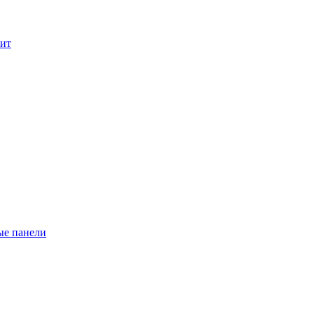
лит
ые панели