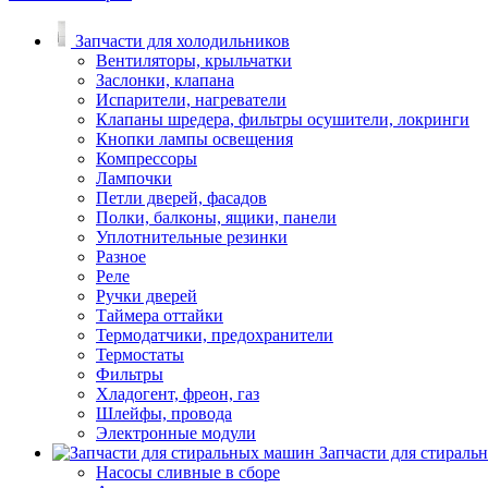
Запчасти для холодильников
Вентиляторы, крыльчатки
Заслонки, клапана
Испарители, нагреватели
Клапаны шредера, фильтры осушители, локринги
Кнопки лампы освещения
Компрессоры
Лампочки
Петли дверей, фасадов
Полки, балконы, ящики, панели
Уплотнительные резинки
Разное
Реле
Ручки дверей
Таймера оттайки
Термодатчики, предохранители
Термостаты
Фильтры
Хладогент, фреон, газ
Шлейфы, провода
Электронные модули
Запчасти для стирал
Насосы сливные в сборе