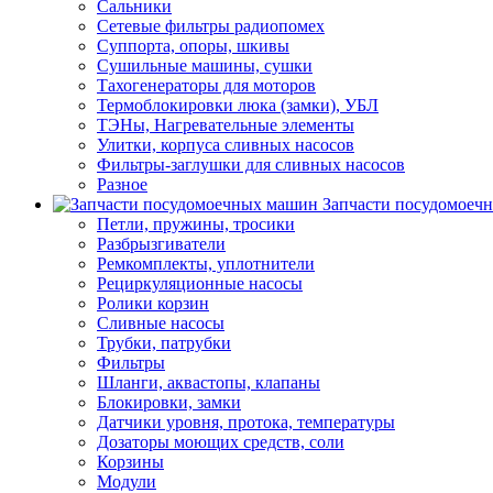
Сальники
Сетевые фильтры радиопомех
Суппорта, опоры, шкивы
Сушильные машины, сушки
Тахогенераторы для моторов
Термоблокировки люка (замки), УБЛ
ТЭНы, Нагревательные элементы
Улитки, корпуса сливных насосов
Фильтры-заглушки для сливных насосов
Разное
Запчасти посудомоеч
Петли, пружины, тросики
Разбрызгиватели
Ремкомплекты, уплотнители
Рециркуляционные насосы
Ролики корзин
Сливные насосы
Трубки, патрубки
Фильтры
Шланги, аквастопы, клапаны
Блокировки, замки
Датчики уровня, протока, температуры
Дозаторы моющих средств, соли
Корзины
Модули