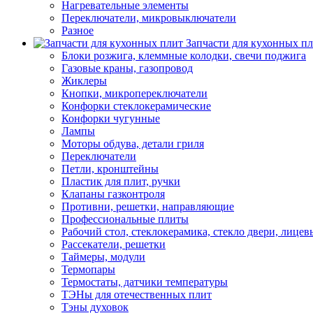
Нагревательные элементы
Переключатели, микровыключатели
Разное
Запчасти для кухонных п
Блоки розжига, клеммные колодки, свечи поджига
Газовые краны, газопровод
Жиклеры
Кнопки, микропереключатели
Конфорки стеклокерамические
Конфорки чугунные
Лампы
Моторы обдува, детали гриля
Переключатели
Петли, кронштейны
Пластик для плит, ручки
Клапаны газконтроля
Противни, решетки, направляющие
Профессиональные плиты
Рабочий стол, стеклокерамика, стекло двери, лицев
Рассекатели, решетки
Таймеры, модули
Термопары
Термостаты, датчики температуры
ТЭНы для отечественных плит
Тэны духовок