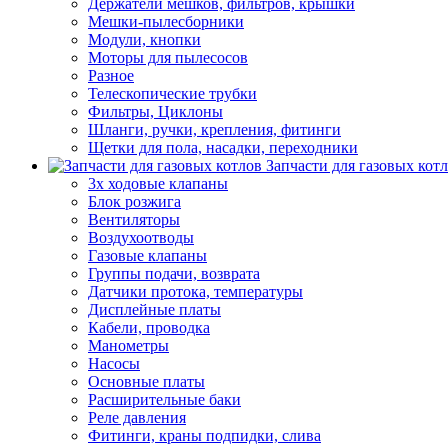
Держатели мешков, фильтров, крышки
Мешки-пылесборники
Модули, кнопки
Моторы для пылесосов
Разное
Телескопические трубки
Фильтры, Циклоны
Шланги, ручки, крепления, фитинги
Щетки для пола, насадки, переходники
Запчасти для газовых кот
3х ходовые клапаны
Блок розжига
Вентиляторы
Воздухоотводы
Газовые клапаны
Группы подачи, возврата
Датчики протока, температуры
Дисплейные платы
Кабели, проводка
Манометры
Насосы
Основные платы
Расширительные баки
Реле давления
Фитинги, краны подпидки, слива