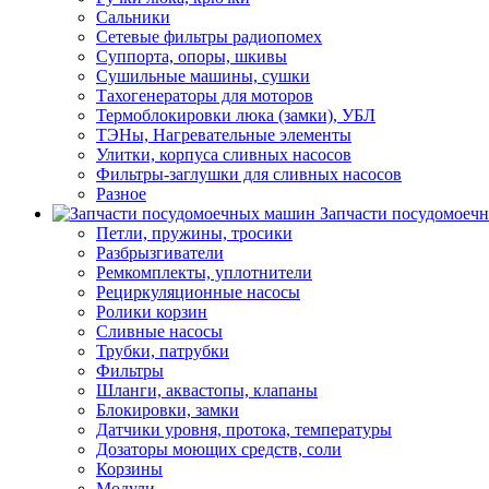
Сальники
Сетевые фильтры радиопомех
Суппорта, опоры, шкивы
Сушильные машины, сушки
Тахогенераторы для моторов
Термоблокировки люка (замки), УБЛ
ТЭНы, Нагревательные элементы
Улитки, корпуса сливных насосов
Фильтры-заглушки для сливных насосов
Разное
Запчасти посудомоеч
Петли, пружины, тросики
Разбрызгиватели
Ремкомплекты, уплотнители
Рециркуляционные насосы
Ролики корзин
Сливные насосы
Трубки, патрубки
Фильтры
Шланги, аквастопы, клапаны
Блокировки, замки
Датчики уровня, протока, температуры
Дозаторы моющих средств, соли
Корзины
Модули