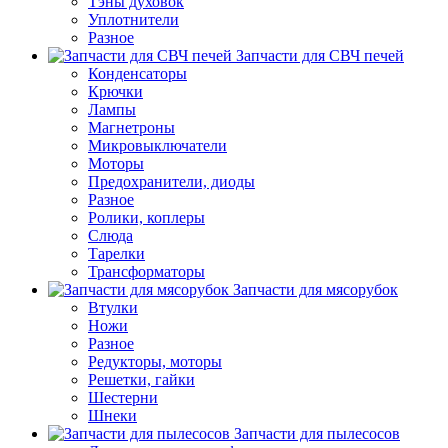
Тэны духовок
Уплотнители
Разное
Запчасти для СВЧ печей
Конденсаторы
Крючки
Лампы
Магнетроны
Микровыключатели
Моторы
Предохранители, диоды
Разное
Ролики, коплеры
Слюда
Тарелки
Трансформаторы
Запчасти для мясорубок
Втулки
Ножи
Разное
Редукторы, моторы
Решетки, гайки
Шестерни
Шнеки
Запчасти для пылесосов