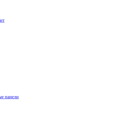
лит
ые панели