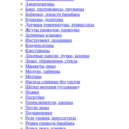
Амортизаторы
Баки, противовесы, пружины
Бойники, лопасти барабана
Бункеры, дозаторы
Датчики температуры, термостаты
Жгуты проводов, проводка
Заливные клапана
Инструмент, прошивки
Конденсаторы
Крестовины
Лицевые панели, ручки, кнопки
Люки, обрамления, стекла
Манжеты люка
Модули, таймеры
Моторы
Насосы сливные без улиток
Щетки моторов (угольные)
Ножки
Патрубки
Переключатели, кнопки
Петли люка
Подшипники
Реле уровня, прессостаты
Ремни привода барабана
Ручки люка, крючки