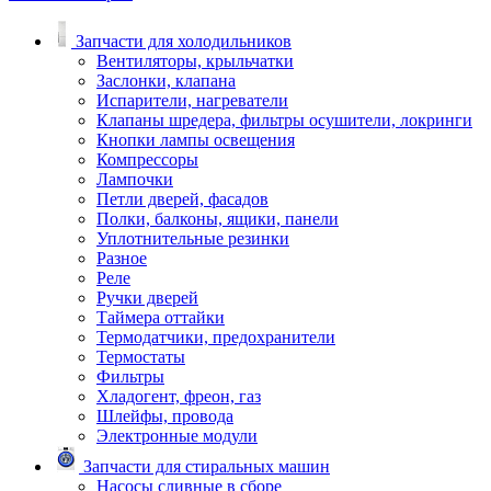
Запчасти для холодильников
Вентиляторы, крыльчатки
Заслонки, клапана
Испарители, нагреватели
Клапаны шредера, фильтры осушители, локринги
Кнопки лампы освещения
Компрессоры
Лампочки
Петли дверей, фасадов
Полки, балконы, ящики, панели
Уплотнительные резинки
Разное
Реле
Ручки дверей
Таймера оттайки
Термодатчики, предохранители
Термостаты
Фильтры
Хладогент, фреон, газ
Шлейфы, провода
Электронные модули
Запчасти для стиральных машин
Насосы сливные в сборе