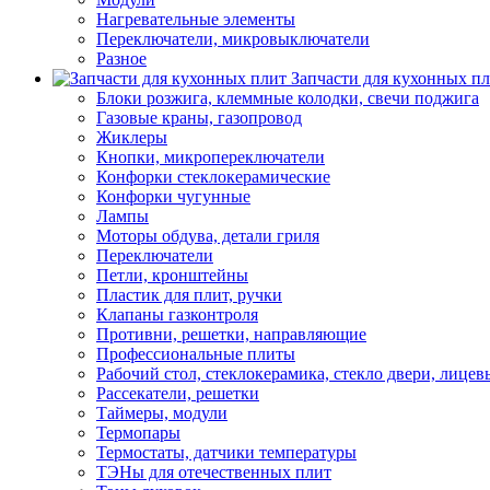
Нагревательные элементы
Переключатели, микровыключатели
Разное
Запчасти для кухонных п
Блоки розжига, клеммные колодки, свечи поджига
Газовые краны, газопровод
Жиклеры
Кнопки, микропереключатели
Конфорки стеклокерамические
Конфорки чугунные
Лампы
Моторы обдува, детали гриля
Переключатели
Петли, кронштейны
Пластик для плит, ручки
Клапаны газконтроля
Противни, решетки, направляющие
Профессиональные плиты
Рабочий стол, стеклокерамика, стекло двери, лицев
Рассекатели, решетки
Таймеры, модули
Термопары
Термостаты, датчики температуры
ТЭНы для отечественных плит