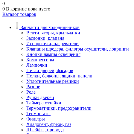
0
0
В корзине
пока пусто
Каталог товаров
Запчасти для холодильников
Вентиляторы, крыльчатки
Заслонки, клапана
Испарители, нагреватели
Клапаны шредера, фильтры осушители, локринги
Кнопки лампы освещения
Компрессоры
Лампочки
Петли дверей, фасадов
Полки, балконы, ящики, панели
Уплотнительные резинки
Разное
Реле
Ручки дверей
Таймера оттайки
Термодатчики, предохранители
Термостаты
Фильтры
Хладогент, фреон, газ
Шлейфы, провода