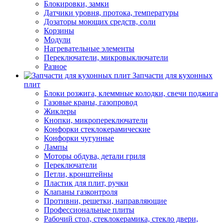
Блокировки, замки
Датчики уровня, протока, температуры
Дозаторы моющих средств, соли
Корзины
Модули
Нагревательные элементы
Переключатели, микровыключатели
Разное
Запчасти для кухонных
плит
Блоки розжига, клеммные колодки, свечи поджига
Газовые краны, газопровод
Жиклеры
Кнопки, микропереключатели
Конфорки стеклокерамические
Конфорки чугунные
Лампы
Моторы обдува, детали гриля
Переключатели
Петли, кронштейны
Пластик для плит, ручки
Клапаны газконтроля
Противни, решетки, направляющие
Профессиональные плиты
Рабочий стол, стеклокерамика, стекло двери,