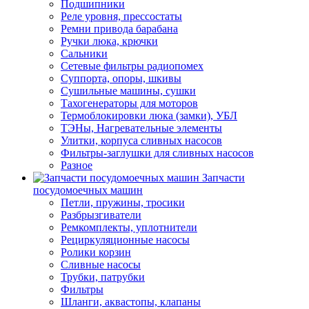
Подшипники
Реле уровня, прессостаты
Ремни привода барабана
Ручки люка, крючки
Сальники
Сетевые фильтры радиопомех
Суппорта, опоры, шкивы
Сушильные машины, сушки
Тахогенераторы для моторов
Термоблокировки люка (замки), УБЛ
ТЭНы, Нагревательные элементы
Улитки, корпуса сливных насосов
Фильтры-заглушки для сливных насосов
Разное
Запчасти
посудомоечных машин
Петли, пружины, тросики
Разбрызгиватели
Ремкомплекты, уплотнители
Рециркуляционные насосы
Ролики корзин
Сливные насосы
Трубки, патрубки
Фильтры
Шланги, аквастопы, клапаны