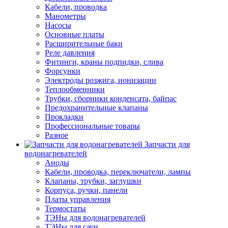
Кабели, проводка
Манометры
Насосы
Основные платы
Расширительные баки
Реле давления
Фитинги, краны подпидки, слива
Форсунки
Электроды розжига, ионизации
Теплообменники
Трубки, сборники конденсата, байпас
Предохранительные клапаны
Прокладки
Профессиональные товары
Разное
Запчасти для
водонагревателей
Аноды
Кабели, проводка, переключатели, лампы
Клапаны, трубки, заглушки
Корпуса, ручки, панели
Платы управления
Термостаты
ТЭНы для водонагревателей
ТЭНы для саун