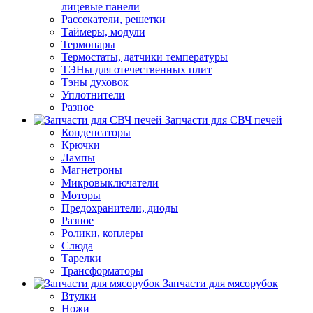
лицевые панели
Рассекатели, решетки
Таймеры, модули
Термопары
Термостаты, датчики температуры
ТЭНы для отечественных плит
Тэны духовок
Уплотнители
Разное
Запчасти для СВЧ печей
Конденсаторы
Крючки
Лампы
Магнетроны
Микровыключатели
Моторы
Предохранители, диоды
Разное
Ролики, коплеры
Слюда
Тарелки
Трансформаторы
Запчасти для мясорубок
Втулки
Ножи