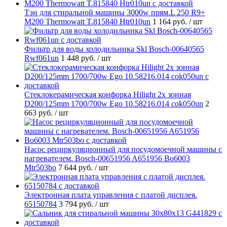
Тэн для стиральной машины 3000w прям.L 250 R9+
M200 Thermowatt T.815840 Htr010un
1 164 руб.
/ шт
Фильтр для воды холодильника Skl Bosch-00640565
Rwf061un
1 448 руб.
/ шт
Стеклокерамическая конфорка Hilight 2х зонная
D200/125mm 1700/700w Ego 10.58216.014 cok050un
2
663 руб.
/ шт
Насос рециркуляционный для посудомоечной машины с
нагревателем. Bosch-00651956 A651956 Bo6003
Mtr503bo
7 644 руб.
/ шт
Электронная плата управления с платой дисплея.
65150784
3 794 руб.
/ шт