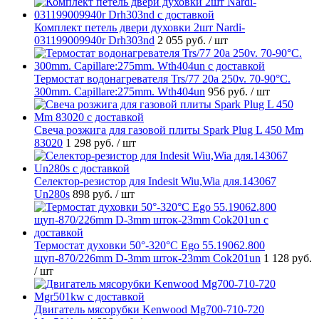
Комплект петель двери духовки 2шт Nardi-
031199009940r Drh303nd
2 055 руб.
/ шт
Термостат водонагревателя Trs/77 20a 250v. 70-90°C.
300mm. Capillare:275mm. Wth404un
956 руб.
/ шт
Свеча розжига для газовой плиты Spark Plug L 450 Mm
83020
1 298 руб.
/ шт
Селектор-резистор для Indesit Wiu,Wia для.143067
Un280s
898 руб.
/ шт
Термостат духовки 50°-320°C Ego 55.19062.800
щуп-870/226mm D-3mm шток-23mm Cok201un
1 128 руб.
/ шт
Двигатель мясорубки Kenwood Mg700-710-720