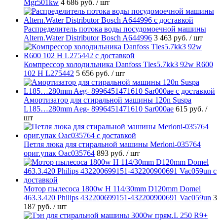
Mgr501kw
4 686 руб.
/ шт
Распределитель потока воды посудомоечной машины
Altern.Water Distributor Bosch A644996
3 463 руб.
/ шт
Компрессор холодильника Danfoss Tles5.7kk3 92w R600
102 H L275442
5 656 руб.
/ шт
Амортизатор для стиральной машины 120n Suspa
L185…280mm Aeg- 8996451471610 Sar000ae
615 руб.
/
шт
Петля люка для стиральной машины Merloni-035764
ориг.упак Oac035764
893 руб.
/ шт
Мотор пылесоса 1800w H 114/30mm D120mm Domel
463.3.420 Philips 432200699151-432200900691 Vac059un
3
187 руб.
/ шт