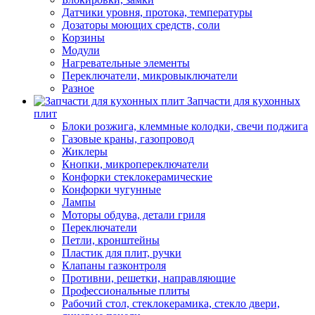
Датчики уровня, протока, температуры
Дозаторы моющих средств, соли
Корзины
Модули
Нагревательные элементы
Переключатели, микровыключатели
Разное
Запчасти для кухонных
плит
Блоки розжига, клеммные колодки, свечи поджига
Газовые краны, газопровод
Жиклеры
Кнопки, микропереключатели
Конфорки стеклокерамические
Конфорки чугунные
Лампы
Моторы обдува, детали гриля
Переключатели
Петли, кронштейны
Пластик для плит, ручки
Клапаны газконтроля
Противни, решетки, направляющие
Профессиональные плиты
Рабочий стол, стеклокерамика, стекло двери,