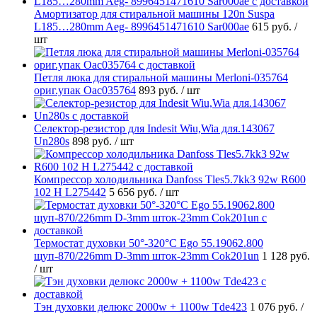
Амортизатор для стиральной машины 120n Suspa
L185…280mm Aeg- 8996451471610 Sar000ae
615 руб.
/
шт
Петля люка для стиральной машины Merloni-035764
ориг.упак Oac035764
893 руб.
/ шт
Селектор-резистор для Indesit Wiu,Wia для.143067
Un280s
898 руб.
/ шт
Компрессор холодильника Danfoss Tles5.7kk3 92w R600
102 H L275442
5 656 руб.
/ шт
Термостат духовки 50°-320°C Ego 55.19062.800
щуп-870/226mm D-3mm шток-23mm Cok201un
1 128 руб.
/ шт
Тэн духовки делюкс 2000w + 1100w Tde423
1 076 руб.
/