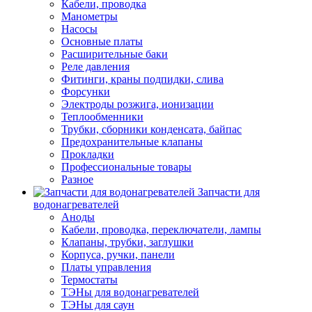
Кабели, проводка
Манометры
Насосы
Основные платы
Расширительные баки
Реле давления
Фитинги, краны подпидки, слива
Форсунки
Электроды розжига, ионизации
Теплообменники
Трубки, сборники конденсата, байпас
Предохранительные клапаны
Прокладки
Профессиональные товары
Разное
Запчасти для
водонагревателей
Аноды
Кабели, проводка, переключатели, лампы
Клапаны, трубки, заглушки
Корпуса, ручки, панели
Платы управления
Термостаты
ТЭНы для водонагревателей
ТЭНы для саун