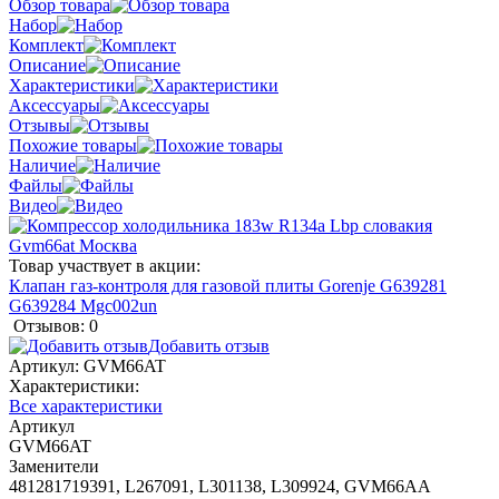
Обзор товара
Набор
Комплект
Описание
Характеристики
Аксессуары
Отзывы
Похожие товары
Наличие
Файлы
Видео
Товар участвует в акции:
Клапан газ-контроля для газовой плиты Gorenje G639281
G639284 Mgc002un
Отзывов: 0
Добавить отзыв
Артикул:
GVM66AT
Характеристики:
Все характеристики
Артикул
GVM66AT
Заменители
481281719391, L267091, L301138, L309924, GVM66AA