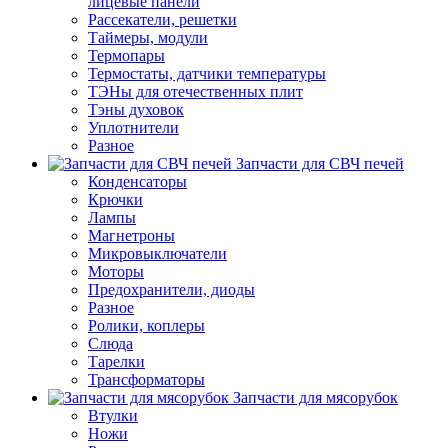
лицевые панели
Рассекатели, решетки
Таймеры, модули
Термопары
Термостаты, датчики температуры
ТЭНы для отечественных плит
Тэны духовок
Уплотнители
Разное
Запчасти для СВЧ печей
Конденсаторы
Крючки
Лампы
Магнетроны
Микровыключатели
Моторы
Предохранители, диоды
Разное
Ролики, коплеры
Слюда
Тарелки
Трансформаторы
Запчасти для мясорубок
Втулки
Ножи