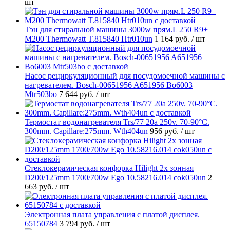
шт
Тэн для стиральной машины 3000w прям.L 250 R9+
M200 Thermowatt T.815840 Htr010un
1 164 руб.
/ шт
Насос рециркуляционный для посудомоечной машины с
нагревателем. Bosch-00651956 A651956 Bo6003
Mtr503bo
7 644 руб.
/ шт
Термостат водонагревателя Trs/77 20a 250v. 70-90°C.
300mm. Capillare:275mm. Wth404un
956 руб.
/ шт
Стеклокерамическая конфорка Hilight 2х зонная
D200/125mm 1700/700w Ego 10.58216.014 cok050un
2
663 руб.
/ шт
Электронная плата управления с платой дисплея.
65150784
3 794 руб.
/ шт