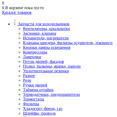
0
0
В корзине
пока пусто
Каталог товаров
Запчасти для холодильников
Вентиляторы, крыльчатки
Заслонки, клапана
Испарители, нагреватели
Клапаны шредера, фильтры осушители, локринги
Кнопки лампы освещения
Компрессоры
Лампочки
Петли дверей, фасадов
Полки, балконы, ящики, панели
Уплотнительные резинки
Разное
Реле
Ручки дверей
Таймера оттайки
Термодатчики, предохранители
Термостаты
Фильтры
Хладогент, фреон, газ
Шлейфы, провода