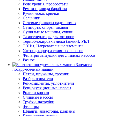
Реле уровня, прессостаты
Ремни привода барабана
Ручки люка, крючки
Сальники
Сетевые фильтры радиопомех
Суппорта, опоры, шкивы
Сушильные машины, сушки
Тахогенераторы для моторов
Термоблокировки люка (замки), УБЛ
ТЭНы, Нагревательные элементы
Улитки, корпуса сливных насосов
Фильтры-заглушки для сливных насосов
Разное
Запчасти
посудомоечных машин
Петли, пружины, тросики
Разбрызгиватели
Ремкомплекты, уплотнители
Рециркуляционные насосы
Ролики корзин
Сливные насосы
Трубки, патрубки
Фильтры
Шланги, аквастопы, клапаны
Блокировки, замки