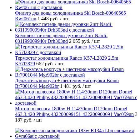
Фильтр для воды холодильника Skl Bosch-00640565
Rwf061un
1 448 руб.
/ шт
Комплект петель двери духовки 2шт Nardi-
031199009940r Drh303nd
2 055 руб.
/ шт
Термостат холодильника Ranco K57-L2829 2,5m
K57l2829
662 руб.
/ шт
Держатель корпуса + шестерня мясорубки Braun
Br7001044 Mgr902br
1 481 руб.
/ шт
Мотор пылесоса 1800w H 114/30mm D120mm Domel
463.3.420 Philips 432200699151-432200900691 Vac059un
3
187 руб.
/ шт