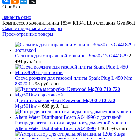
Ошибка
Закрыть окно
Компрессор холодильника 183w R134a Lbp словакия Gvm66at
Самые продаваемые товары
Просмотренные товары
Cальник для стиральной машины 30x80x13 G441829
2
494 руб.
/ шт
Свеча розжига для газовой плиты Spark Plug L 450 Mm
83020
1 298 руб.
/ шт
Двигатель мясорубки Kenwood Mg700-710-720
Mgr501kw
4 686 руб.
/ шт
Распределитель потока воды посудомоечной машины
Altern.Water Distributor Bosch A644996
3 463 руб.
/ шт