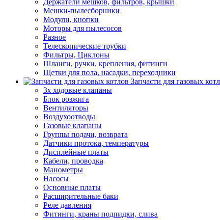
Держатели мешков, фильтров, крышки
Мешки-пылесборники
Модули, кнопки
Моторы для пылесосов
Разное
Телескопические трубки
Фильтры, Циклоны
Шланги, ручки, крепления, фитинги
Щетки для пола, насадки, переходники
Запчасти для газовых кот
3х ходовые клапаны
Блок розжига
Вентиляторы
Воздухоотводы
Газовые клапаны
Группы подачи, возврата
Датчики протока, температуры
Дисплейные платы
Кабели, проводка
Манометры
Насосы
Основные платы
Расширительные баки
Реле давления
Фитинги, краны подпидки, слива