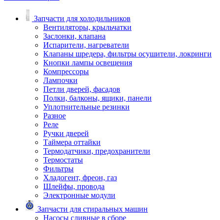
Запчасти для холодильников
Вентиляторы, крыльчатки
Заслонки, клапана
Испарители, нагреватели
Клапаны шредера, фильтры осушители, локринги
Кнопки лампы освещения
Компрессоры
Лампочки
Петли дверей, фасадов
Полки, балконы, ящики, панели
Уплотнительные резинки
Разное
Реле
Ручки дверей
Таймера оттайки
Термодатчики, предохранители
Термостаты
Фильтры
Хладогент, фреон, газ
Шлейфы, провода
Электронные модули
Запчасти для стиральных машин
Насосы сливные в сборе