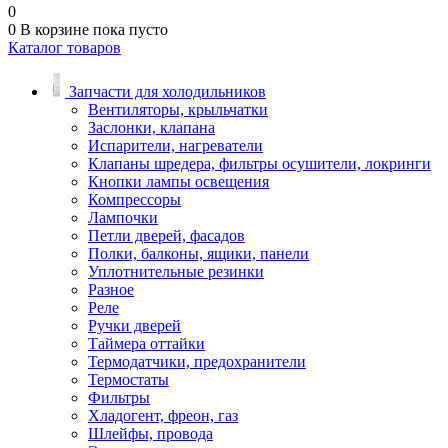
0
0
В корзине
пока пусто
Каталог товаров
Запчасти для холодильников
Вентиляторы, крыльчатки
Заслонки, клапана
Испарители, нагреватели
Клапаны шредера, фильтры осушители, локринги
Кнопки лампы освещения
Компрессоры
Лампочки
Петли дверей, фасадов
Полки, балконы, ящики, панели
Уплотнительные резинки
Разное
Реле
Ручки дверей
Таймера оттайки
Термодатчики, предохранители
Термостаты
Фильтры
Хладогент, фреон, газ
Шлейфы, провода