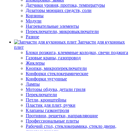
Датчики уровня, протока, температуры
Дозаторы моющих средств, соли
Корзины
Модули
Нагревательные элементы
Переключатели, микровыключатели
Разное
Запчасти для кухонных
плит
Блоки розжига, клеммные колодки, свечи поджига
Газовые краны, газопровод
Жиклеры
Кнопки, микропереключатели
Конфорки стеклокерамические
Конфорки чугунные
Лампы
Моторы обдува, детали гриля
Переключатели
Петли, кронштейны
Пластик для плит, ручки
Клапаны газконтроля
Противни, решетки, направляющие
Профессиональные плиты
Рабочий стол, стеклокерамика, стекло двери,