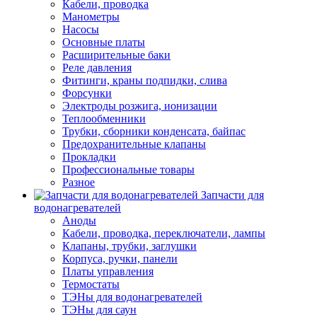
Кабели, проводка
Манометры
Насосы
Основные платы
Расширительные баки
Реле давления
Фитинги, краны подпидки, слива
Форсунки
Электроды розжига, ионизации
Теплообменники
Трубки, сборники конденсата, байпас
Предохранительные клапаны
Прокладки
Профессиональные товары
Разное
Запчасти для
водонагревателей
Аноды
Кабели, проводка, переключатели, лампы
Клапаны, трубки, заглушки
Корпуса, ручки, панели
Платы управления
Термостаты
ТЭНы для водонагревателей
ТЭНы для саун