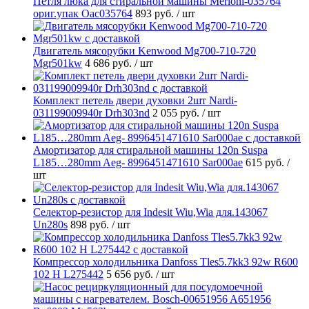
Петля люка для стиральной машины Merloni-035764
ориг.упак Oac035764
893 руб.
/ шт
Двигатель мясорубки Kenwood Mg700-710-720
Mgr501kw
4 686 руб.
/ шт
Комплект петель двери духовки 2шт Nardi-
031199009940r Drh303nd
2 055 руб.
/ шт
Амортизатор для стиральной машины 120n Suspa
L185…280mm Aeg- 8996451471610 Sar000ae
615 руб.
/
шт
Селектор-резистор для Indesit Wiu,Wia для.143067
Un280s
898 руб.
/ шт
Компрессор холодильника Danfoss Tles5.7kk3 92w R600
102 H L275442
5 656 руб.
/ шт