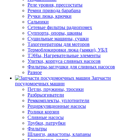
Реле уровня, прессостаты
Ремни привода барабана
Ручки люка, крючки
Сальники
Сетевые фильтры радиопомех
Суппорта, опоры, шкивы
Сушильные машины, сушки
Тахогенераторы для моторов
Термоблокировки люка (замки), УБЛ
ТЭНы, Нагревательные элементы
Улитки, корпуса сливных насосов
Фильтры-заглушки для сливных насосов
Разное
Запчасти
посудомоечных машин
Петли, пружины, тросики
Разбрызгиватели
Ремкомплекты, уплотнители
Рециркуляционные насосы
Ролики корзин
Сливные насосы
Трубки, патрубки
Фильтры
Шланги, аквастопы, клапаны
Блокировки, замки