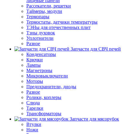
лицевые панели
Рассекатели, решетки
Таймеры, модули
Термопары
Термостаты, датчики температуры
ТЭНы для отечественных плит
Тэны духовок
Уплотнители
Разное
Запчасти для СВЧ печей
Конденсаторы
Крючки
Лампы
Магнетроны
Микровыключатели
Моторы
Предохранители, диоды
Разное
Ролики, коплеры
Слюда
Тарелки
Трансформаторы
Запчасти для мясорубок
Втулки
Ножи