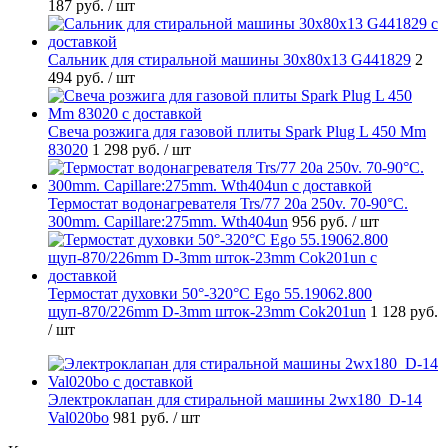
187 руб.
/ шт
Cальник для стиральной машины 30x80x13 G441829
2
494 руб.
/ шт
Свеча розжига для газовой плиты Spark Plug L 450 Mm
83020
1 298 руб.
/ шт
Термостат водонагревателя Trs/77 20a 250v. 70-90°C.
300mm. Capillare:275mm. Wth404un
956 руб.
/ шт
Термостат духовки 50°-320°C Ego 55.19062.800
щуп-870/226mm D-3mm шток-23mm Cok201un
1 128 руб.
/ шт
Электроклапан для стиральной машины 2wx180_D-14
Val020bo
981 руб.
/ шт