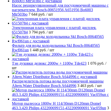
Насос рециркуляционный для посудомоечной машины с
нагревателем. Bosch-00651956 A651956 Bo6003
Mtr503bo
7 644 руб.
/ шт
Электронная плата управления с платой дисплея.
65150784
3 794 руб.
/ шт
Фильтр для воды холодильника Skl Bosch-00640565
Rwf061un
1 448 руб.
/ шт
Тэн духовки делюкс 2000w + 1100w Tde423
1 076 руб.
/
шт
Распределитель потока воды посудомоечной машины
Altern.Water Distributor Bosch A644996
3 463 руб.
/ шт
Мотор пылесоса 1800w H 114/30mm D120mm Domel
463.3.420 Philips 432200699151-432200900691 Vac059un
3