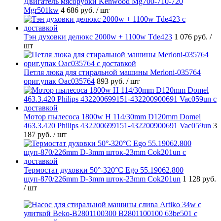
Двигатель мясорубки Kenwood Mg700-710-720
Mgr501kw
4 686 руб.
/ шт
Тэн духовки делюкс 2000w + 1100w Tde423
1 076 руб.
/
шт
Петля люка для стиральной машины Merloni-035764
ориг.упак Oac035764
893 руб.
/ шт
Мотор пылесоса 1800w H 114/30mm D120mm Domel
463.3.420 Philips 432200699151-432200900691 Vac059un
3
187 руб.
/ шт
Термостат духовки 50°-320°C Ego 55.19062.800
щуп-870/226mm D-3mm шток-23mm Cok201un
1 128 руб.
/ шт