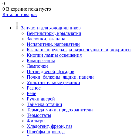
0
0
В корзине
пока пусто
Каталог товаров
Запчасти для холодильников
Вентиляторы, крыльчатки
Заслонки, клапана
Испарители, нагреватели
Клапаны шредера, фильтры осушители, локринги
Кнопки лампы освещения
Компрессоры
Лампочки
Петли дверей, фасадов
Полки, балконы, ящики, панели
Уплотнительные резинки
Разное
Реле
Ручки дверей
Таймера оттайки
Термодатчики, предохранители
Термостаты
Фильтры
Хладогент, фреон, газ
Шлейфы, провода