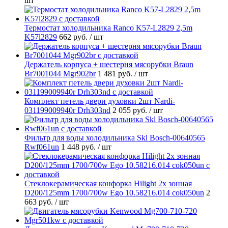
шт
Термостат холодильника Ranco K57-L2829 2,5m
K57l2829
662 руб.
/ шт
Держатель корпуса + шестерня мясорубки Braun
Br7001044 Mgr902br
1 481 руб.
/ шт
Комплект петель двери духовки 2шт Nardi-
031199009940r Drh303nd
2 055 руб.
/ шт
Фильтр для воды холодильника Skl Bosch-00640565
Rwf061un
1 448 руб.
/ шт
Стеклокерамическая конфорка Hilight 2х зонная
D200/125mm 1700/700w Ego 10.58216.014 cok050un
2
663 руб.
/ шт