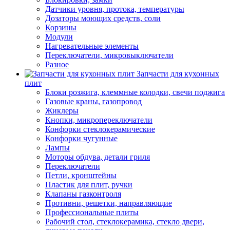
Датчики уровня, протока, температуры
Дозаторы моющих средств, соли
Корзины
Модули
Нагревательные элементы
Переключатели, микровыключатели
Разное
Запчасти для кухонных
плит
Блоки розжига, клеммные колодки, свечи поджига
Газовые краны, газопровод
Жиклеры
Кнопки, микропереключатели
Конфорки стеклокерамические
Конфорки чугунные
Лампы
Моторы обдува, детали гриля
Переключатели
Петли, кронштейны
Пластик для плит, ручки
Клапаны газконтроля
Противни, решетки, направляющие
Профессиональные плиты
Рабочий стол, стеклокерамика, стекло двери,