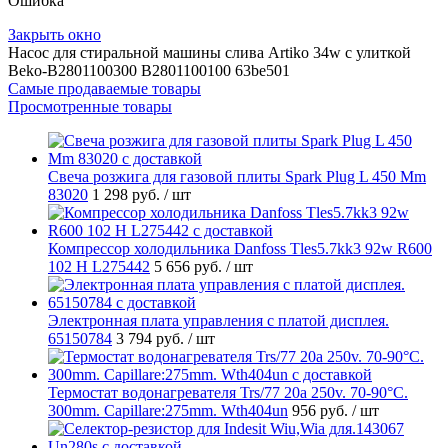
Ошибка
Закрыть окно
Насос для стиральной машины слива Artiko 34w с улиткой
Beko-B2801100300 B2801100100 63be501
Самые продаваемые товары
Просмотренные товары
Свеча розжига для газовой плиты Spark Plug L 450 Mm
83020
1 298 руб.
/ шт
Компрессор холодильника Danfoss Tles5.7kk3 92w R600
102 H L275442
5 656 руб.
/ шт
Электронная плата управления с платой дисплея.
65150784
3 794 руб.
/ шт
Термостат водонагревателя Trs/77 20a 250v. 70-90°C.
300mm. Capillare:275mm. Wth404un
956 руб.
/ шт