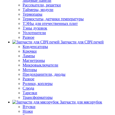
лицевые панели
Рассекатели, решетки
Таймеры, модули
Термопары
Термостаты, датчики температуры
ТЭНы для отечественных плит
Тэны духовок
Уплотнители
Разное
Запчасти для СВЧ печей
Конденсаторы
Крючки
Лампы
Магнетроны
Микровыключатели
Моторы
Предохранители, диоды
Разное
Ролики, коплеры
Слюда
Тарелки
Трансформаторы
Запчасти для мясорубок
Втулки
Ножи