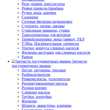
Реле уровня, прессостаты
Ремни привода барабана
Ручки люка, крючки
Сальники
Сетевые фильтры радиопомех
Суппорта, опоры, шкивы
Сушильные машины, сушки
Тахогенераторы для моторов
Термоблокировки люка (замки), УБЛ
ТЭНы, Нагревательные элементы
Улитки, корпуса сливных насосов
Фильтры-заглушки для сливных насосов
Разное
Запчасти
посудомоечных машин
Петли, пружины, тросики
Разбрызгиватели
Ремкомплекты, уплотнители
Рециркуляционные насосы
Ролики корзин
Сливные насосы
Трубки, патрубки
Фильтры
Шланги, аквастопы, клапаны
Блокировки, замки