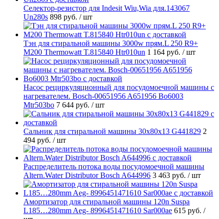
Селектор-резистор для Indesit Wiu,Wia для.143067
Un280s
898 руб.
/ шт
Тэн для стиральной машины 3000w прям.L 250 R9+
M200 Thermowatt T.815840 Htr010un
1 164 руб.
/ шт
Насос рециркуляционный для посудомоечной машины с
нагревателем. Bosch-00651956 A651956 Bo6003
Mtr503bo
7 644 руб.
/ шт
Cальник для стиральной машины 30x80x13 G441829
2
494 руб.
/ шт
Распределитель потока воды посудомоечной машины
Altern.Water Distributor Bosch A644996
3 463 руб.
/ шт
Амортизатор для стиральной машины 120n Suspa
L185…280mm Aeg- 8996451471610 Sar000ae
615 руб.
/