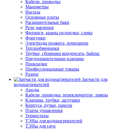
Кабели, проводка
Манометры
Насосы
Основные платы
Расширительные баки
Реле давления
Фитинги, краны подпидки, слива
Форсунки
Электроды розжига, ионизации
Теплообменники
Трубки, сборники конденсата, байпас
Предохранительные клапаны
Прокладки
Профессиональные товары
Разное
Запчасти для
водонагревателей
Аноды
Кабели, проводка, переключатели, лампы
Клапаны, трубки, заглушки
Корпуса, ручки, панели
Платы управления
Термостаты
ТЭНы для водонагревателей
ТЭНы для саун