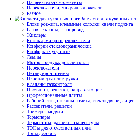
Нагревательные элементы
Переключатели, микровыключатели
Разное
Запчасти для кухонных п
Блоки розжига, клеммные колодки, свечи поджига
Газовые краны, газопровод
Жиклеры
Кнопки, микропереключатели
Конфорки стеклокерамические
Конфорки чугунные
Лампы
Моторы обдува, детали гриля
Переключатели
Петли, кронштейны
Пластик для плит, ручки
Клапаны газконтроля
Противни, решетки, направляющие
Профессиональные плиты
Рабочий стол, стеклокерамика, стекло двери, лицев
Рассекатели, решетки
Таймеры, модули
Термопары
Термостаты, датчики температуры
ТЭНы для отечественных плит
Тэны духовок