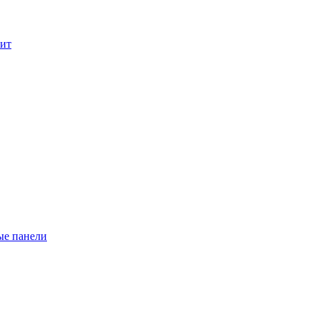
лит
ые панели