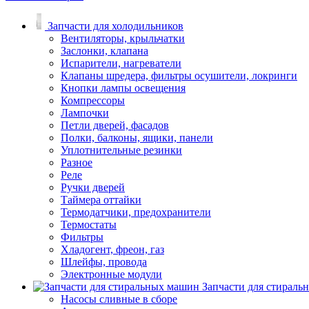
Запчасти для холодильников
Вентиляторы, крыльчатки
Заслонки, клапана
Испарители, нагреватели
Клапаны шредера, фильтры осушители, локринги
Кнопки лампы освещения
Компрессоры
Лампочки
Петли дверей, фасадов
Полки, балконы, ящики, панели
Уплотнительные резинки
Разное
Реле
Ручки дверей
Таймера оттайки
Термодатчики, предохранители
Термостаты
Фильтры
Хладогент, фреон, газ
Шлейфы, провода
Электронные модули
Запчасти для стирал
Насосы сливные в сборе