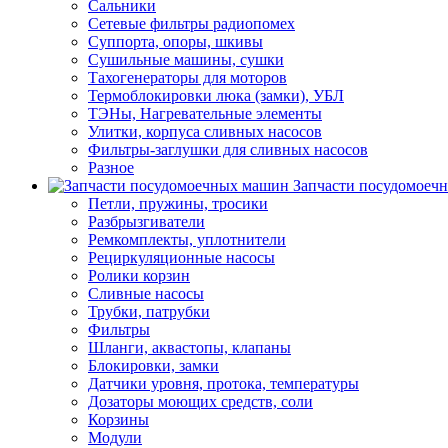
Сальники
Сетевые фильтры радиопомех
Суппорта, опоры, шкивы
Сушильные машины, сушки
Тахогенераторы для моторов
Термоблокировки люка (замки), УБЛ
ТЭНы, Нагревательные элементы
Улитки, корпуса сливных насосов
Фильтры-заглушки для сливных насосов
Разное
Запчасти посудомоеч
Петли, пружины, тросики
Разбрызгиватели
Ремкомплекты, уплотнители
Рециркуляционные насосы
Ролики корзин
Сливные насосы
Трубки, патрубки
Фильтры
Шланги, аквастопы, клапаны
Блокировки, замки
Датчики уровня, протока, температуры
Дозаторы моющих средств, соли
Корзины
Модули