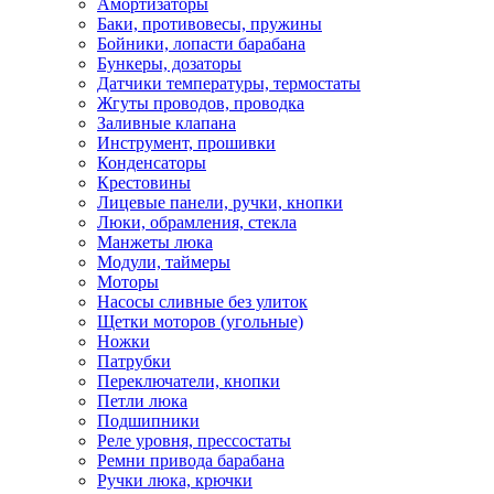
Амортизаторы
Баки, противовесы, пружины
Бойники, лопасти барабана
Бункеры, дозаторы
Датчики температуры, термостаты
Жгуты проводов, проводка
Заливные клапана
Инструмент, прошивки
Конденсаторы
Крестовины
Лицевые панели, ручки, кнопки
Люки, обрамления, стекла
Манжеты люка
Модули, таймеры
Моторы
Насосы сливные без улиток
Щетки моторов (угольные)
Ножки
Патрубки
Переключатели, кнопки
Петли люка
Подшипники
Реле уровня, прессостаты
Ремни привода барабана
Ручки люка, крючки