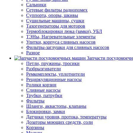
Сальники
Сетевые фильтры радиопомех
Суппорта, опоры, шкивы
Сушильные машины, сушки
Тахогенераторы для моторов
Термоблокировки люка (замки), УБЛ
ТЭНы, Нагревательные элементы
Улитки, корпуса сливных насосов
Фильтры-заглушки для сливных насосов
Разное
Запчасти посудомоеч
Петли, пружины, тросики
Разбрызгиватели
Ремкомплекты, уплотнители
Рециркуляционные насосы
Ролики корзин
Сливные насосы
Трубки, патрубки
Фильтры
Шланги, аквастопы, клапаны
Блокировки, замки
Датчики уровня, протока, температуры
Дозаторы моющих средств, соли
Корзины
Модули