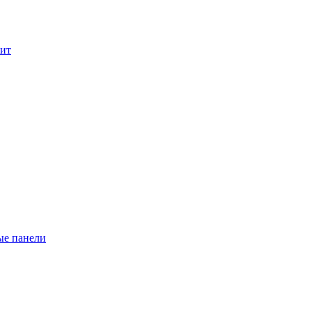
лит
ые панели