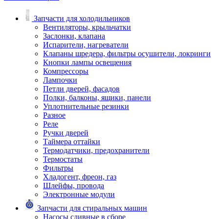
Запчасти для холодильников
Вентиляторы, крыльчатки
Заслонки, клапана
Испарители, нагреватели
Клапаны шредера, фильтры осушители, локринги
Кнопки лампы освещения
Компрессоры
Лампочки
Петли дверей, фасадов
Полки, балконы, ящики, панели
Уплотнительные резинки
Разное
Реле
Ручки дверей
Таймера оттайки
Термодатчики, предохранители
Термостаты
Фильтры
Хладогент, фреон, газ
Шлейфы, провода
Электронные модули
Запчасти для стиральных машин
Насосы сливные в сборе