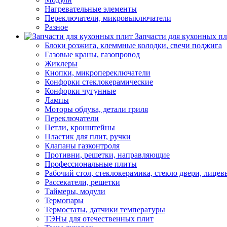
Нагревательные элементы
Переключатели, микровыключатели
Разное
Запчасти для кухонных п
Блоки розжига, клеммные колодки, свечи поджига
Газовые краны, газопровод
Жиклеры
Кнопки, микропереключатели
Конфорки стеклокерамические
Конфорки чугунные
Лампы
Моторы обдува, детали гриля
Переключатели
Петли, кронштейны
Пластик для плит, ручки
Клапаны газконтроля
Противни, решетки, направляющие
Профессиональные плиты
Рабочий стол, стеклокерамика, стекло двери, лицев
Рассекатели, решетки
Таймеры, модули
Термопары
Термостаты, датчики температуры
ТЭНы для отечественных плит