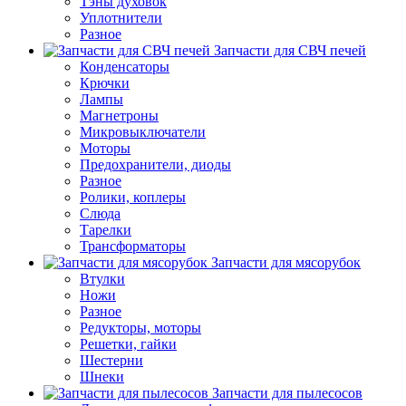
Тэны духовок
Уплотнители
Разное
Запчасти для СВЧ печей
Конденсаторы
Крючки
Лампы
Магнетроны
Микровыключатели
Моторы
Предохранители, диоды
Разное
Ролики, коплеры
Слюда
Тарелки
Трансформаторы
Запчасти для мясорубок
Втулки
Ножи
Разное
Редукторы, моторы
Решетки, гайки
Шестерни
Шнеки
Запчасти для пылесосов