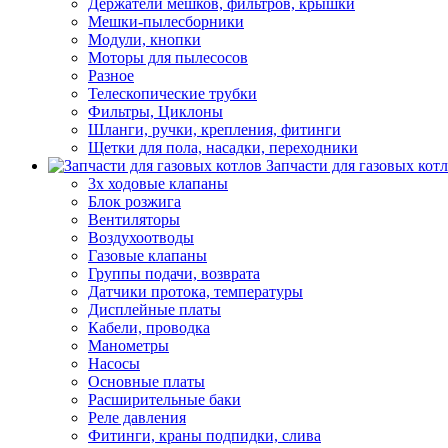
Держатели мешков, фильтров, крышки
Мешки-пылесборники
Модули, кнопки
Моторы для пылесосов
Разное
Телескопические трубки
Фильтры, Циклоны
Шланги, ручки, крепления, фитинги
Щетки для пола, насадки, переходники
Запчасти для газовых кот
3х ходовые клапаны
Блок розжига
Вентиляторы
Воздухоотводы
Газовые клапаны
Группы подачи, возврата
Датчики протока, температуры
Дисплейные платы
Кабели, проводка
Манометры
Насосы
Основные платы
Расширительные баки
Реле давления
Фитинги, краны подпидки, слива