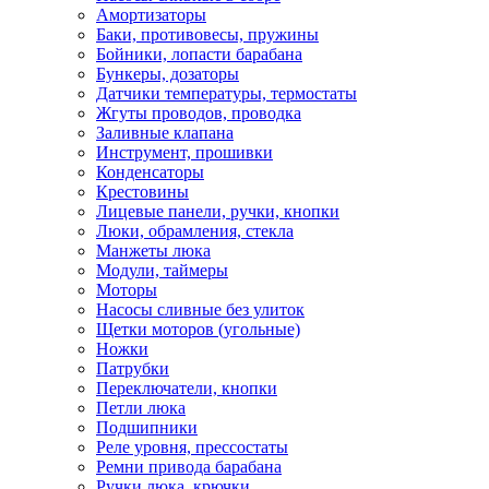
Амортизаторы
Баки, противовесы, пружины
Бойники, лопасти барабана
Бункеры, дозаторы
Датчики температуры, термостаты
Жгуты проводов, проводка
Заливные клапана
Инструмент, прошивки
Конденсаторы
Крестовины
Лицевые панели, ручки, кнопки
Люки, обрамления, стекла
Манжеты люка
Модули, таймеры
Моторы
Насосы сливные без улиток
Щетки моторов (угольные)
Ножки
Патрубки
Переключатели, кнопки
Петли люка
Подшипники
Реле уровня, прессостаты
Ремни привода барабана
Ручки люка, крючки