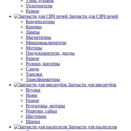
Тэны духовок
Уплотнители
Разное
Запчасти для СВЧ печей
Конденсаторы
Крючки
Лампы
Магнетроны
Микровыключатели
Моторы
Предохранители, диоды
Разное
Ролики, коплеры
Слюда
Тарелки
Трансформаторы
Запчасти для мясорубок
Втулки
Ножи
Разное
Редукторы, моторы
Решетки, гайки
Шестерни
Шнеки
Запчасти для пылесосов