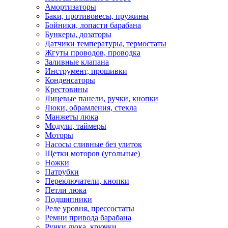
Амортизаторы
Баки, противовесы, пружины
Бойники, лопасти барабана
Бункеры, дозаторы
Датчики температуры, термостаты
Жгуты проводов, проводка
Заливные клапана
Инструмент, прошивки
Конденсаторы
Крестовины
Лицевые панели, ручки, кнопки
Люки, обрамления, стекла
Манжеты люка
Модули, таймеры
Моторы
Насосы сливные без улиток
Щетки моторов (угольные)
Ножки
Патрубки
Переключатели, кнопки
Петли люка
Подшипники
Реле уровня, прессостаты
Ремни привода барабана
Ручки люка, крючки