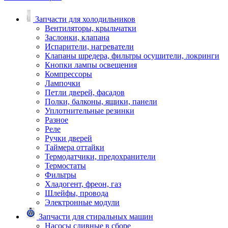
Запчасти для холодильников
Вентиляторы, крыльчатки
Заслонки, клапана
Испарители, нагреватели
Клапаны шредера, фильтры осушители, локринги
Кнопки лампы освещения
Компрессоры
Лампочки
Петли дверей, фасадов
Полки, балконы, ящики, панели
Уплотнительные резинки
Разное
Реле
Ручки дверей
Таймера оттайки
Термодатчики, предохранители
Термостаты
Фильтры
Хладогент, фреон, газ
Шлейфы, провода
Электронные модули
Запчасти для стиральных машин
Насосы сливные в сборе