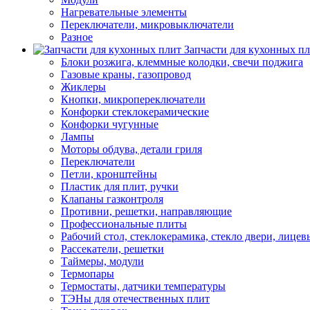
Нагревательные элементы
Переключатели, микровыключатели
Разное
Запчасти для кухонных п
Блоки розжига, клеммные колодки, свечи поджига
Газовые краны, газопровод
Жиклеры
Кнопки, микропереключатели
Конфорки стеклокерамические
Конфорки чугунные
Лампы
Моторы обдува, детали гриля
Переключатели
Петли, кронштейны
Пластик для плит, ручки
Клапаны газконтроля
Противни, решетки, направляющие
Профессиональные плиты
Рабочий стол, стеклокерамика, стекло двери, лицев
Рассекатели, решетки
Таймеры, модули
Термопары
Термостаты, датчики температуры
ТЭНы для отечественных плит