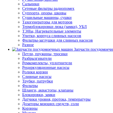
Сальники
Сетевые фильтры радиопомех
Суппорта, опоры, шкивы
Сушильные машины, сушки
Тахогенераторы для моторов
Термоблокировки люка (замки), УБЛ
ТЭНы, Нагревательные элементы
Улитки, корпуса сливных насосов
Фильтры-заглушки для сливных насосов
Разное
Запчасти посудомоеч
Петли, пружины, тросики
Разбрызгиватели
Ремкомплекты, уплотнители
Рециркуляционные насосы
Ролики корзин
Сливные насосы
Трубки, патрубки
Фильтры
Шланги, аквастопы, клапаны
Блокировки, замки
Датчики уровня, протока, температуры
Дозаторы моющих средств, соли
Корзины
Модули