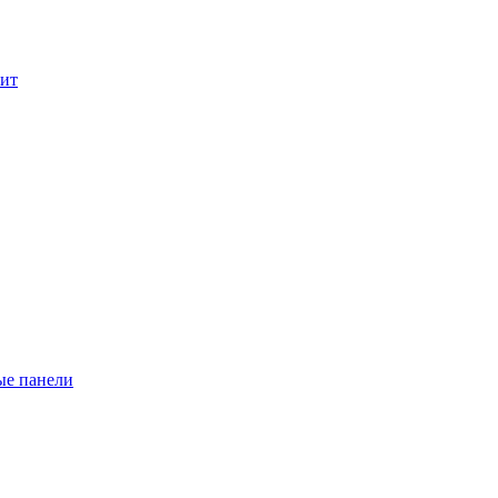
лит
ые панели