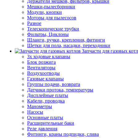
Держатели мешков, фильтров, крышки
Мешки-пылесборники
Модули, кнопки
Моторы для пылесосов
Разное
Телескопические трубки
Фильтры, Циклоны
Шланги, ручки, крепления, фитинги
Щетки для пола, насадки, переходники
Запчасти для газовых кот
3х ходовые клапаны
Блок розжига
Вентиляторы
Воздухоотводы
Газовые клапаны
Группы подачи, возврата
Датчики протока, температуры
Дисплейные платы
Кабели, проводка
Манометры
Насосы
Основные платы
Расширительные баки
Реле давления
Фитинги, краны подпидки, слива