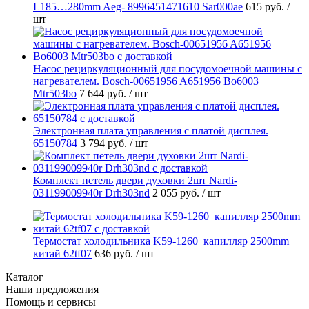
L185…280mm Aeg- 8996451471610 Sar000ae
615 руб.
/
шт
Насос рециркуляционный для посудомоечной машины с
нагревателем. Bosch-00651956 A651956 Bo6003
Mtr503bo
7 644 руб.
/ шт
Электронная плата управления с платой дисплея.
65150784
3 794 руб.
/ шт
Комплект петель двери духовки 2шт Nardi-
031199009940r Drh303nd
2 055 руб.
/ шт
Термостат холодильника K59-1260_капилляр 2500mm
китай 62tf07
636 руб.
/ шт
Каталог
Наши предложения
Помощь и сервисы