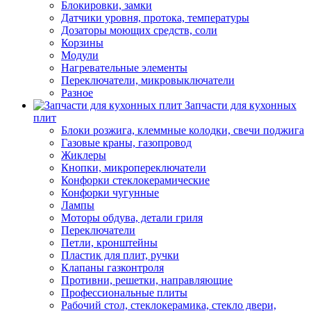
Блокировки, замки
Датчики уровня, протока, температуры
Дозаторы моющих средств, соли
Корзины
Модули
Нагревательные элементы
Переключатели, микровыключатели
Разное
Запчасти для кухонных
плит
Блоки розжига, клеммные колодки, свечи поджига
Газовые краны, газопровод
Жиклеры
Кнопки, микропереключатели
Конфорки стеклокерамические
Конфорки чугунные
Лампы
Моторы обдува, детали гриля
Переключатели
Петли, кронштейны
Пластик для плит, ручки
Клапаны газконтроля
Противни, решетки, направляющие
Профессиональные плиты
Рабочий стол, стеклокерамика, стекло двери,