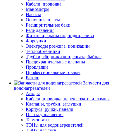
Кабели, проводка
Манометры
Насосы
Основные платы
Расширительные баки
Реле давления
Фитинги, краны подпидки, слива
Форсунки
Электроды розжига, ионизации
Теплообменники
Трубки, сборники конденсата, байпас
Предохранительные клапаны
Прокладки
Профессиональные товары
Разное
Запчасти для
водонагревателей
Аноды
Кабели, проводка, переключатели, лампы
Клапаны, трубки, заглушки
Корпуса, ручки, панели
Платы управления
Термостаты
ТЭНы для водонагревателей
ТЭНы для саун