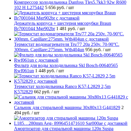
Компрессор холодильника Danfoss Tles5.7kk3 92w R600
102 H L275442
5 656 руб.
/ шт
Держатель корпуса + шестерня мясорубки Braun
Br7001044 Mgr902br
1 481 руб.
/ шт
Термостат водонагревателя Trs/77 20a 250v. 70-90°C.
300mm. Capillare:275mm. Wth404un
956 руб.
/ шт
Фильтр для воды холодильника Skl Bosch-00640565
Rwf061un
1 448 руб.
/ шт
Термостат холодильника Ranco K57-L2829 2,5m
K57l2829
662 руб.
/ шт
Cальник для стиральной машины 30x80x13 G441829
2
494 руб.
/ шт
Амортизатор для стиральной машины 120n Suspa