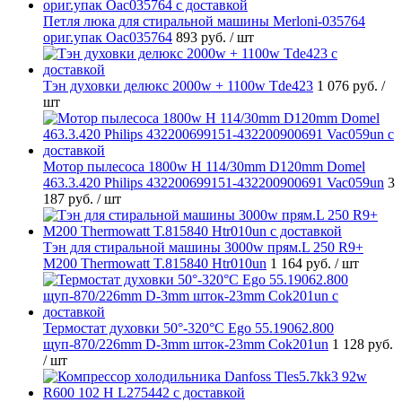
Петля люка для стиральной машины Merloni-035764
ориг.упак Oac035764
893 руб.
/ шт
Тэн духовки делюкс 2000w + 1100w Tde423
1 076 руб.
/
шт
Мотор пылесоса 1800w H 114/30mm D120mm Domel
463.3.420 Philips 432200699151-432200900691 Vac059un
3
187 руб.
/ шт
Тэн для стиральной машины 3000w прям.L 250 R9+
M200 Thermowatt T.815840 Htr010un
1 164 руб.
/ шт
Термостат духовки 50°-320°C Ego 55.19062.800
щуп-870/226mm D-3mm шток-23mm Cok201un
1 128 руб.
/ шт