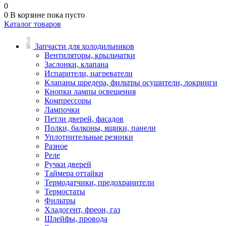
0
0
В корзине
пока пусто
Каталог товаров
Запчасти для холодильников
Вентиляторы, крыльчатки
Заслонки, клапана
Испарители, нагреватели
Клапаны шредера, фильтры осушители, локринги
Кнопки лампы освещения
Компрессоры
Лампочки
Петли дверей, фасадов
Полки, балконы, ящики, панели
Уплотнительные резинки
Разное
Реле
Ручки дверей
Таймера оттайки
Термодатчики, предохранители
Термостаты
Фильтры
Хладогент, фреон, газ
Шлейфы, провода