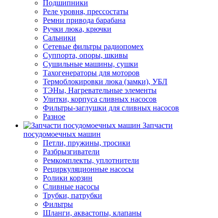
Подшипники
Реле уровня, прессостаты
Ремни привода барабана
Ручки люка, крючки
Сальники
Сетевые фильтры радиопомех
Суппорта, опоры, шкивы
Сушильные машины, сушки
Тахогенераторы для моторов
Термоблокировки люка (замки), УБЛ
ТЭНы, Нагревательные элементы
Улитки, корпуса сливных насосов
Фильтры-заглушки для сливных насосов
Разное
Запчасти
посудомоечных машин
Петли, пружины, тросики
Разбрызгиватели
Ремкомплекты, уплотнители
Рециркуляционные насосы
Ролики корзин
Сливные насосы
Трубки, патрубки
Фильтры
Шланги, аквастопы, клапаны