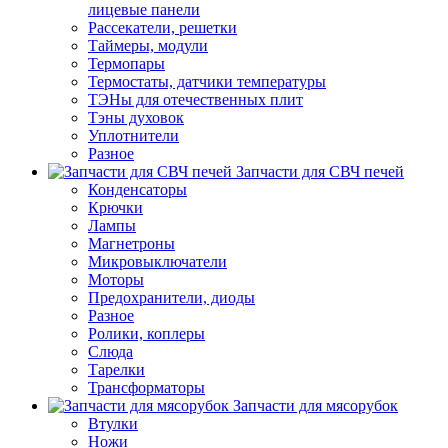
лицевые панели
Рассекатели, решетки
Таймеры, модули
Термопары
Термостаты, датчики температуры
ТЭНы для отечественных плит
Тэны духовок
Уплотнители
Разное
Запчасти для СВЧ печей
Конденсаторы
Крючки
Лампы
Магнетроны
Микровыключатели
Моторы
Предохранители, диоды
Разное
Ролики, коплеры
Слюда
Тарелки
Трансформаторы
Запчасти для мясорубок
Втулки
Ножи